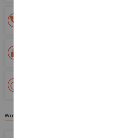
100% sichere Zahlung
Sicherung all Ihrer Zahlungen
Lieferung innerhalb von 48/72 Stunden
Colissimo suivi La Poste und Relais-Punkte
+ 15 000 Referenzen
Auf Lager auf 2 000m²
wir empfehlen ihnen