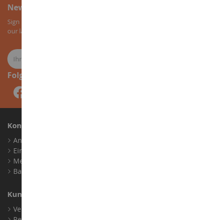
Newsletter-Anmeldung
Sign up for our newsletter to receive all our special offers, as well as
our latest news about agricultural miniatures.
Folge uns
Konto
Anmelden
Ein Konto erstellen
Meine Treuepunkte
Barrierefreiheit: nicht konform
Kundensupport
Verkaufsbedingungen
Rechtliche Informationen