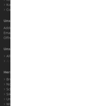
Kontakt
Cookies
Unser Geschäft
Address : ZA LE Chemin, 61800 Montsecret
Email :
info@collect-world.de
Öffnungszeiten: Montag bis Samstag / 9:00 bis 18:00 Uhr
Unsere Marken
Alle Unsere Marken Ansehen
Archiv
Hersteller
Bruder
Norev
Schuco
Siku
Universal Hobbies
Wiking