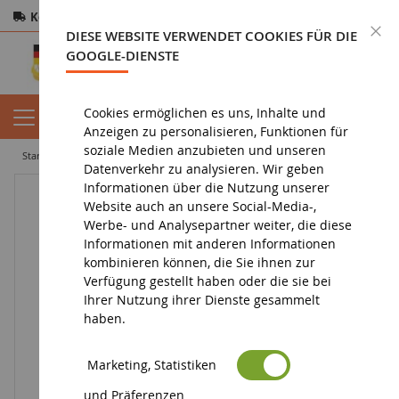
Kostenloser Versand
ab 200€
Sichere Zahlung
S
DIESE WEBSITE VERWENDET COOKIES FÜR DIE
Rücksendungen
innerhalb von 14 Tagen
GOOGLE-DIENSTE
Cookies ermöglichen es uns, Inhalte und
Anzeigen zu personalisieren, Funktionen für
soziale Medien anzubieten und unseren
startseite
figurin
figurine personnage
Tierarzt
Datenverkehr zu analysieren. Wir geben
Informationen über die Nutzung unserer
Website auch an unsere Social-Media-,
Werbe- und Analysepartner weiter, die diese
Informationen mit anderen Informationen
kombinieren können, die Sie ihnen zur
Verfügung gestellt haben oder die sie bei
Ihrer Nutzung ihrer Dienste gesammelt
haben.
Marketing, Statistiken
und Präferenzen