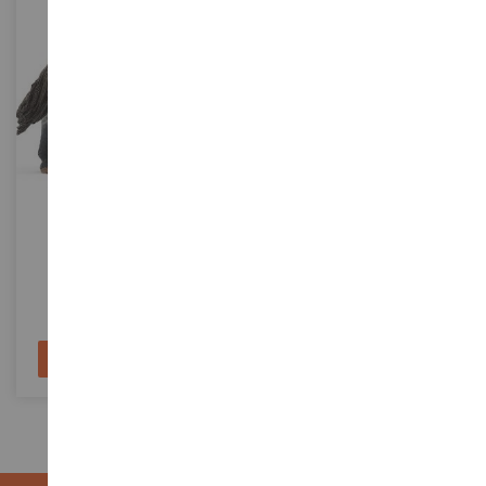
MASSSTAB
1/21
MASSSTAB
Andalusischer Hengst
DC Comics Figur SUPERBOY -
9 Cm
SHL13821
MAGCDCUK039
7,49 €
6,90 €
In den Warenkorb
In den Warenkorb