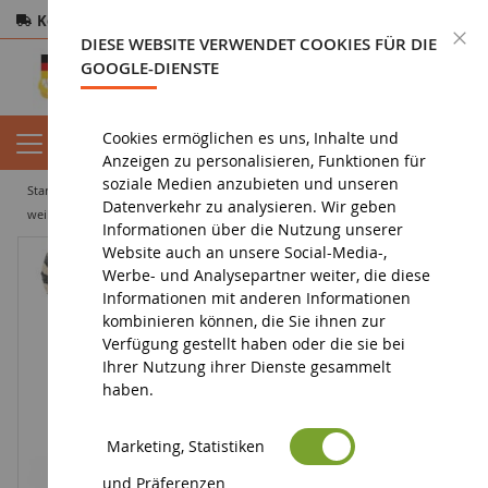
Kostenloser Versand
ab 200€
Sichere Zahlung
S
DIESE WEBSITE VERWENDET COOKIES FÜR DIE
Rücksendungen
innerhalb von 14 Tagen
GOOGLE-DIENSTE
Cookies ermöglichen es uns, Inhalte und
Anzeigen zu personalisieren, Funktionen für
soziale Medien anzubieten und unseren
startseite
figurin
tierfigur
figurine animal sauvage
afrika
Datenverkehr zu analysieren. Wir geben
weiblicher Gepard
Informationen über die Nutzung unserer
Website auch an unsere Social-Media-,
Werbe- und Analysepartner weiter, die diese
Informationen mit anderen Informationen
kombinieren können, die Sie ihnen zur
Verfügung gestellt haben oder die sie bei
Ihrer Nutzung ihrer Dienste gesammelt
haben.
Marketing, Statistiken
und Präferenzen