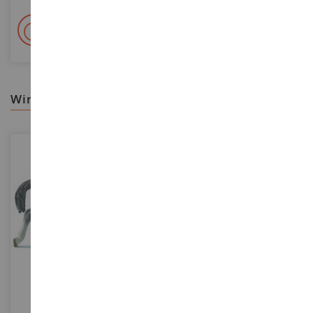
+ 15 000 Referenzen
Auf Lager auf 2 000m²
wir empfehlen ihnen
MASSSTAB
MASSSTAB
Trakehner Stute
Reiterin Sarah Und Mystery