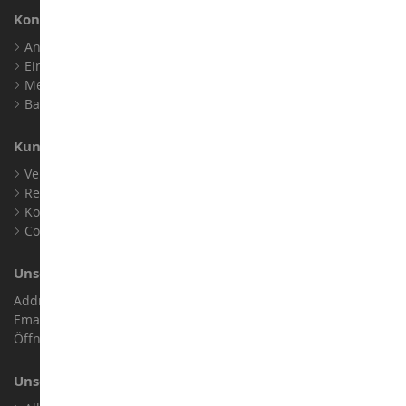
Konto
Anmelden
Ein Konto erstellen
Meine Treuepunkte
Barrierefreiheit: nicht konform
Kundensupport
Verkaufsbedingungen
Rechtliche Informationen
Kontakt
Cookies
Unser Geschäft
Address : ZA LE Chemin, 61800 Montsecret
Email :
info@collect-world.de
Öffnungszeiten: Montag bis Samstag / 9:00 bis 18:00 Uhr
Unsere Marken