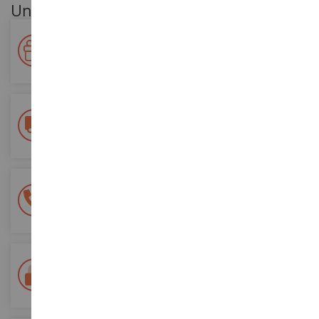
Unsere Kundenvorteile
Ihre Treue wird belohnt!
Sammeln Sie bei Ihren Einkäufen Punkte und verwenden Sie
diese für zukünftige Bestellungen
Kostenlose Versandkosten
ab einem Einkaufswert von 200€
100% sichere Zahlung
Sicherung all Ihrer Zahlungen
Lieferung innerhalb von 48/72 Stunden
Colissimo suivi La Poste und Relais-Punkte