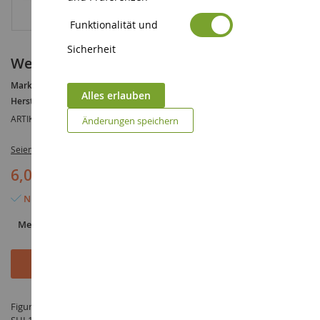
Funktionalität und
Sicherheit
weiblicher Gepard
Marke :
AUCUNE
Alles erlauben
Hersteller :
SCHLEICH
ARTIKELREFERENZ :
SHL14746
Änderungen speichern
Seien Sie der Erste, der dieses Produkt bewertet
6,09 €
Nur noch 2 Artikel verfügbar
Menge
In den Warenkorb
Figur weiblicher Gepard - hergestellt von SCHLEICH unter der Referenz