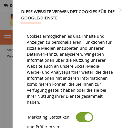
Kostenloser Versand
ab 200€
Sichere Zahlung
S
DIESE WEBSITE VERWENDET COOKIES FÜR DIE
Rücksendungen
innerhalb von 14 Tagen
GOOGLE-DIENSTE
Cookies ermöglichen es uns, Inhalte und
Anzeigen zu personalisieren, Funktionen für
soziale Medien anzubieten und unseren
startseite
diorama
zubehör
Datenverkehr zu analysieren. Wir geben
Windrad Höhe 29 cm - Wird mit 2 Batterien geliefert
Informationen über die Nutzung unserer
Website auch an unsere Social-Media-,
Werbe- und Analysepartner weiter, die diese
Informationen mit anderen Informationen
kombinieren können, die Sie ihnen zur
Verfügung gestellt haben oder die sie bei
Ihrer Nutzung ihrer Dienste gesammelt
haben.
Marketing, Statistiken
und Präferenzen