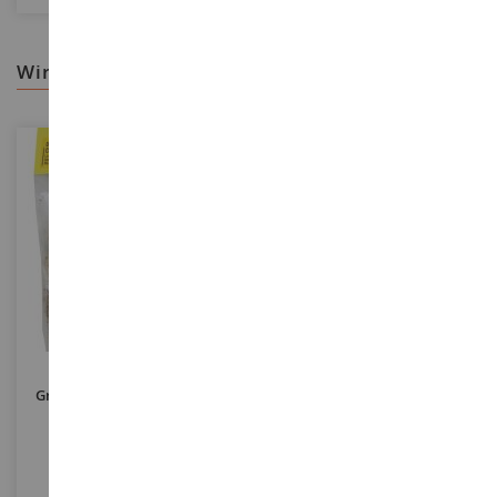
wir empfehlen ihnen
MASSSTAB
1/35
MASSSTAB
Beflockungsbeutel Aus
Set Aus 6 Mauersegmenten
Grauem Schaumstoff 35grs
Aus Rotem Backstein Mit
Einem Sack Voller Steine
NOC08600
JUW23318
4,90 €
10,90 €