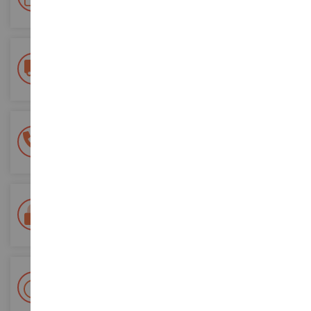
diese für zukünftige Bestellungen
Kostenlose Versandkosten
ab einem Einkaufswert von 200€
100% sichere Zahlung
Sicherung all Ihrer Zahlungen
Lieferung innerhalb von 48/72 Stunden
Colissimo suivi La Poste und Relais-Punkte
+ 15 000 Referenzen
Auf Lager auf 2 000m²