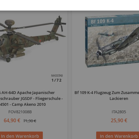
MASSSTAB
1/72
 AH-64D Apache Japanischer
Bf 109 K-4 Flugzeug Zum Zusam
schrauber JGSDF - Fliegerschule -
Lackieren
-4501 - Camp Akeno 2010
FOV821008B
ITA2805
64,90 €
25,90 €
71,90 €
In den Warenkorb
In den Warenkorb