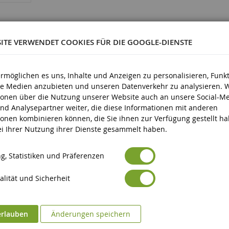
SITE VERWENDET COOKIES FÜR DIE GOOGLE-DIENSTE
0753
ermöglichen es uns, Inhalte und Anzeigen zu personalisieren, Funk
ale Medien anzubieten und unseren Datenverkehr zu analysieren. 
ionen über die Nutzung unserer Website auch an unsere Social-Me
d älter
nd Analysepartner weiter, die diese Informationen mit anderen
ionen kombinieren können, die Sie ihnen zur Verfügung gestellt h
bei Ihrer Nutzung ihrer Dienste gesammelt haben.
g, Statistiken und Präferenzen
lität und Sicherheit
erlauben
Änderungen speichern