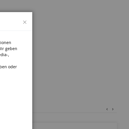
Schließen
tionen
Wir geben
dia-,
aben oder
‹
›