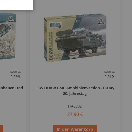
MASSSTAB
MASSSTAB
1/48
1/35
menbauen Und
LKW DUKW GMC Amphibienversion - D-Day
80. Jahrestag
ITA6392
27,90 €
In den Warenkorb