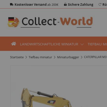
Kostenloser Versand
ab 200€
Sichere Zahlung
Rü
LANDWIRTSCHAFTLICHE MINIATUR
TIEFBAU M
startseite
tiefbau miniatur
miniaturbagger
CATERPILLAR M31