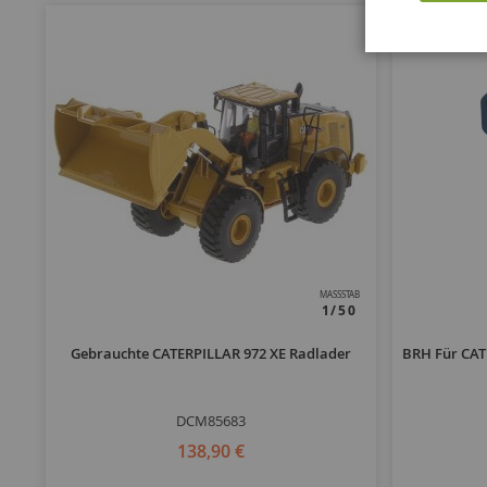
MASSSTAB
1/50
Gebrauchte CATERPILLAR 972 XE Radlader
BRH Für CAT
DCM85683
138,90 €