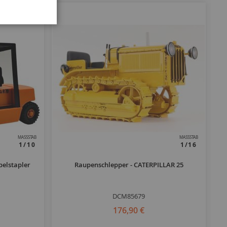
MASSSTAB
MASSSTAB
1/10
1/16
belstapler
Raupenschlepper - CATERPILLAR 25
DCM85679
176,90 €