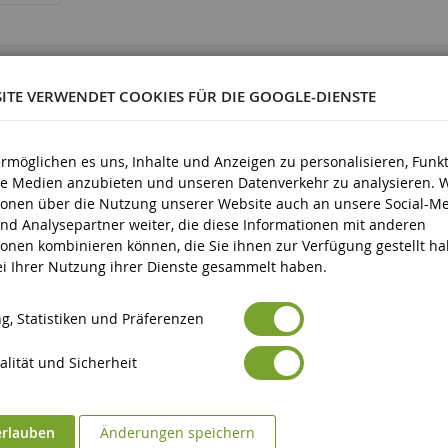
1711
SITE VERWENDET COOKIES FÜR DIE GOOGLE-DIENSTE
ermöglichen es uns, Inhalte und Anzeigen zu personalisieren, Funk
ale Medien anzubieten und unseren Datenverkehr zu analysieren. 
Kunststoff
ionen über die Nutzung unserer Website auch an unsere Social-Me
nd Analysepartner weiter, die diese Informationen mit anderen
d älter
ionen kombinieren können, die Sie ihnen zur Verfügung gestellt h
bei Ihrer Nutzung ihrer Dienste gesammelt haben.
g, Statistiken und Präferenzen
lität und Sicherheit
erlauben
Änderungen speichern