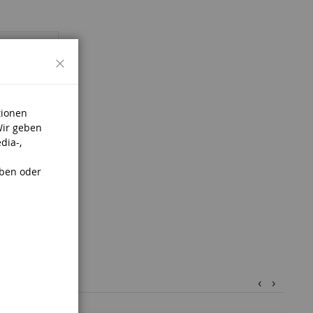
Schließen
tionen
Wir geben
dia-,
aben oder
‹
›