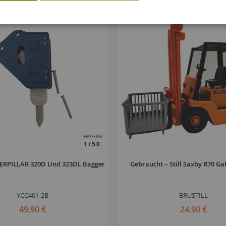
MASSSTAB
1/50
ERPILLAR 320D Und 323DL Bagger
Gebraucht – Still Saxby R70 Ga
YCC401-2B
BRUSTILL
49,90 €
24,90 €