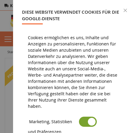
Kostenloser Versand
ab 200€
Sichere Zahlung
S
DIESE WEBSITE VERWENDET COOKIES FÜR DIE
Rücksendungen
innerhalb von 14 Tagen
GOOGLE-DIENSTE
Cookies ermöglichen es uns, Inhalte und
Anzeigen zu personalisieren, Funktionen für
soziale Medien anzubieten und unseren
startseite
figurin
figurine dc comics / justice league
CYBORG
Datenverkehr zu analysieren. Wir geben
Informationen über die Nutzung unserer
-15
%
Website auch an unsere Social-Media-,
Werbe- und Analysepartner weiter, die diese
Informationen mit anderen Informationen
kombinieren können, die Sie ihnen zur
Verfügung gestellt haben oder die sie bei
Ihrer Nutzung ihrer Dienste gesammelt
haben.
Marketing, Statistiken
und Präferenzen