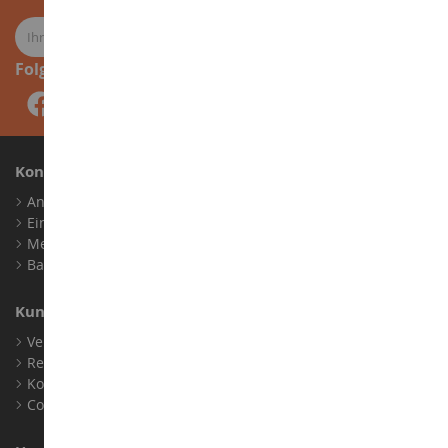
Folge uns
Konto
Anmelden
Ein Konto erstellen
Meine Treuepunkte
Barrierefreiheit: nicht konform
Kundensupport
Verkaufsbedingungen
Rechtliche Informationen
Kontakt
Cookies