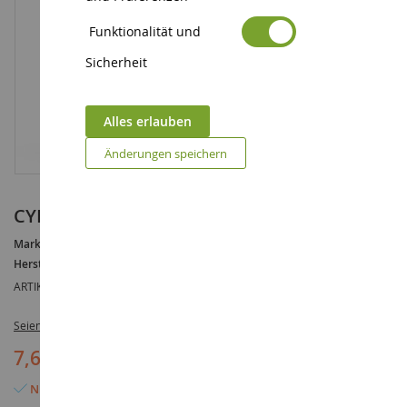
Funktionalität und
Sicherheit
Alles erlauben
Änderungen speichern
CYBORG
Marke :
AUCUNE
Hersteller :
SCHLEICH
ARTIKELREFERENZ :
SHL22519
Seien Sie der Erste, der dieses Produkt bewertet
7,60 €
8,89 €
(-1,29 €)
Nur noch 3 Artikel verfügbar