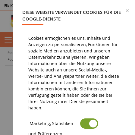
Kostenloser Versand
ab 200€
Sichere Zahlung
S
DIESE WEBSITE VERWENDET COOKIES FÜR DIE
Rücksendungen
innerhalb von 14 Tagen
GOOGLE-DIENSTE
Cookies ermöglichen es uns, Inhalte und
Anzeigen zu personalisieren, Funktionen für
soziale Medien anzubieten und unseren
startseite
figurin
tierfigur
figurine animal sauvage
europa
Datenverkehr zu analysieren. Wir geben
Fuchs
Informationen über die Nutzung unserer
Website auch an unsere Social-Media-,
Werbe- und Analysepartner weiter, die diese
Informationen mit anderen Informationen
kombinieren können, die Sie ihnen zur
Verfügung gestellt haben oder die sie bei
Ihrer Nutzung ihrer Dienste gesammelt
haben.
Marketing, Statistiken
und Präferenzen