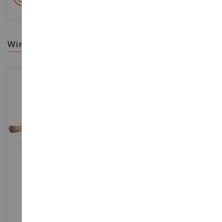
wir empfehlen ihnen
MASSSTAB
MASSSTAB
Löwenjunges
Otter
SHL14813
SHL14865