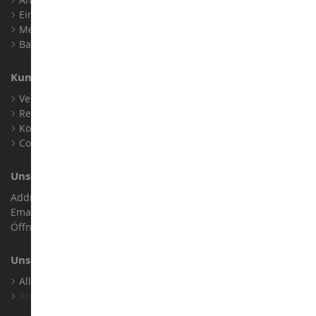
Ein Konto erstellen
Meine Treuepunkte
Barrierefreiheit: nicht konform
Kundensupport
Verkaufsbedingungen
Rechtliche Informationen
Kontakt
Cookies
Unser Geschäft
Address : ZA LE Chemin, 61800 Montsecret
Email :
info@collect-world.de
Öffnungszeiten: Montag bis Samstag / 9:00 bis 18:00 Uhr
Unsere Marken
Alle Unsere Marken Ansehen
Archiv