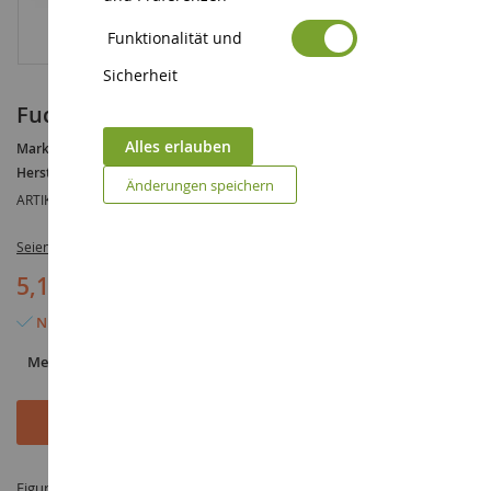
Funktionalität und
Sicherheit
Fuchs
Alles erlauben
Marke :
AUCUNE
Hersteller :
SCHLEICH
Änderungen speichern
ARTIKELREFERENZ :
SHL14782
Seien Sie der Erste, der dieses Produkt bewertet
5,19 €
Nur noch 4 Artikel verfügbar
Menge
In den Warenkorb
Figur Fuchs - hergestellt von SCHLEICH unter der Referenz SHL14782