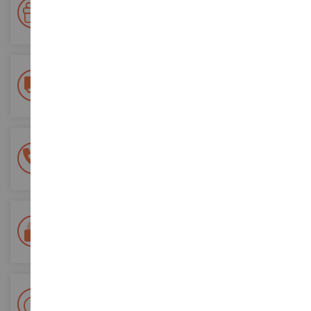
Sammeln Sie bei Ihren Einkäufen Punkte und verwenden Sie
diese für zukünftige Bestellungen
Kostenlose Versandkosten
ab einem Einkaufswert von 200€
100% sichere Zahlung
Sicherung all Ihrer Zahlungen
Lieferung innerhalb von 48/72 Stunden
Colissimo suivi La Poste und Relais-Punkte
+ 15 000 Referenzen
Auf Lager auf 2 000m²