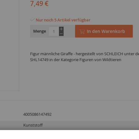
7,49 €
Nur noch 5 Artikel verfügbar
Menge
In den Warenkorb
Figur männliche Giraffe - hergestellt von SCHLEICH unter d
SHL14749 in der Kategorie Figuren von Wildtieren
4005086147492
Kunststoff
3 Jahre und älter