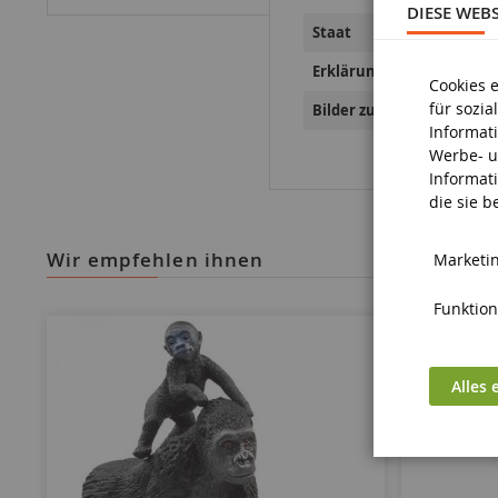
DIESE WEB
Staat
Erklärungen zur Produkts
Cookies 
für sozi
Bilder zur Produktsicherh
Informat
Werbe- u
Informat
die sie 
wir empfehlen ihnen
Marketin
Funktiona
Alles 