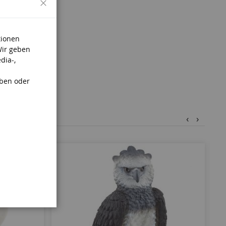
.
tionen
Wir geben
dia-,
aben oder
‹
›