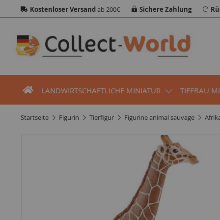
Kostenloser Versand
ab 200€
Sichere Zahlung
Rü
LANDWIRTSCHAFTLICHE MINIATUR
TIEFBAU M
startseite
figurin
tierfigur
figurine animal sauvage
afrik