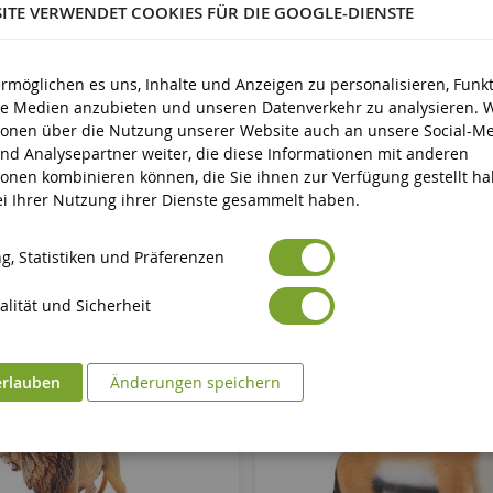
SITE VERWENDET COOKIES FÜR DIE GOOGLE-DIENSTE
Neun
Avertissement : ne convient pas aux enfants de moins de 3 ans
icherheit
ermöglichen es uns, Inhalte und Anzeigen zu personalisieren, Funk
Marquage CE
ale Medien anzubieten und unseren Datenverkehr zu analysieren. 
eit
ionen über die Nutzung unserer Website auch an unsere Social-Me
nd Analysepartner weiter, die diese Informationen mit anderen
ionen kombinieren können, die Sie ihnen zur Verfügung gestellt h
bei Ihrer Nutzung ihrer Dienste gesammelt haben.
g, Statistiken und Präferenzen
lität und Sicherheit
erlauben
Änderungen speichern