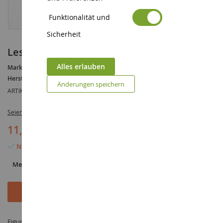
Funktionalität und
Sicherheit
Leser
Alles erlauben
Marke :
AUCUNE
Hersteller :
NOCH
Änderungen speichern
ARTIKELREFERENZ :
NOC15575
Seien Sie der Erste, der dieses Produkt bewertet
11,90 €
Nur noch 3 Artikel verfügbar
Menge
In den Warenkorb
Figur Leser im Maßstab 1/87 hergestellt von NOCH unter der Referenz