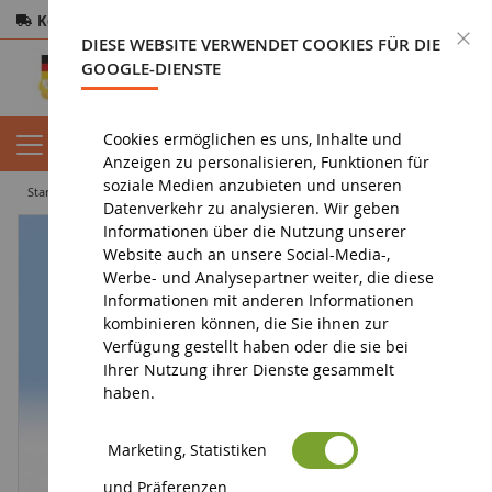
Kostenloser Versand
ab 200€
Sichere Zahlung
S
DIESE WEBSITE VERWENDET COOKIES FÜR DIE
Rücksendungen
innerhalb von 14 Tagen
GOOGLE-DIENSTE
Cookies ermöglichen es uns, Inhalte und
Anzeigen zu personalisieren, Funktionen für
soziale Medien anzubieten und unseren
startseite
diorama
charaktere
Leser
Datenverkehr zu analysieren. Wir geben
Informationen über die Nutzung unserer
Website auch an unsere Social-Media-,
Werbe- und Analysepartner weiter, die diese
Informationen mit anderen Informationen
kombinieren können, die Sie ihnen zur
Verfügung gestellt haben oder die sie bei
Ihrer Nutzung ihrer Dienste gesammelt
haben.
Marketing, Statistiken
und Präferenzen