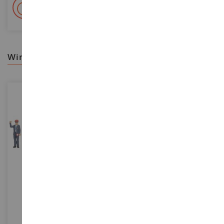
+ 15 000 Referenzen
Auf Lager auf 2 000m²
wir empfehlen ihnen
MASSSTAB
MASSSTAB
1/87
1/32
Mitarbeiter Der
Stehender Mechaniker In
Tschechischen Bahn
Roter Cotte - Stehender
Mechaniker In Roter Cotte