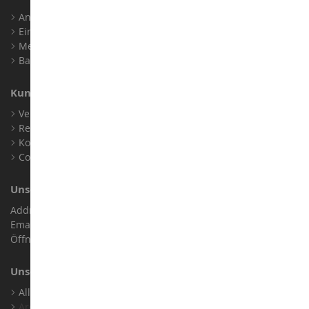
Anmelden
Ein Konto erstellen
Meine Treuepunkte
Barrierefreiheit: nicht konform
Kundensupport
Verkaufsbedingungen
Rechtliche Informationen
Kontakt
Cookies
Unser Geschäft
Address : ZA LE Chemin, 61800 Montsecret
Email :
info@collect-world.de
Öffnungszeiten: Montag bis Samstag / 9:00 bis 18:00 Uhr
Unsere Marken
Alle Unsere Marken Ansehen
Archiv