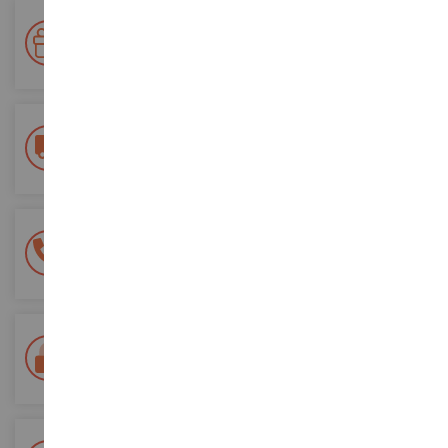
Ihre Treue wird belohnt!
Sammeln Sie bei Ihren Einkäufen Punkte und verwenden Sie
diese für zukünftige Bestellungen
Kostenlose Versandkosten
ab einem Einkaufswert von 200€
100% sichere Zahlung
Sicherung all Ihrer Zahlungen
Lieferung innerhalb von 48/72 Stunden
Colissimo suivi La Poste und Relais-Punkte