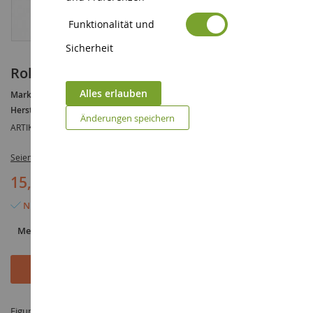
Funktionalität und
Sicherheit
Rollerfahrer
Alles erlauben
Marke :
AUCUNE
Hersteller :
NOCH
Änderungen speichern
ARTIKELREFERENZ :
NOC15910
Seien Sie der Erste, der dieses Produkt bewertet
15,90 €
Nur noch 4 Artikel verfügbar
Menge
In den Warenkorb
Figur Rollerfahrer im Maßstab 1/87 hergestellt von NOCH unter der