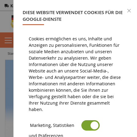
Kostenloser Versand
ab 200€
Sichere Zahlung
S
DIESE WEBSITE VERWENDET COOKIES FÜR DIE
Rücksendungen
innerhalb von 14 Tagen
GOOGLE-DIENSTE
Cookies ermöglichen es uns, Inhalte und
Anzeigen zu personalisieren, Funktionen für
soziale Medien anzubieten und unseren
startseite
miniaturfahrzeug
miniatur-motorrad
Rollerfahrer
Datenverkehr zu analysieren. Wir geben
Informationen über die Nutzung unserer
Website auch an unsere Social-Media-,
Werbe- und Analysepartner weiter, die diese
Informationen mit anderen Informationen
kombinieren können, die Sie ihnen zur
Verfügung gestellt haben oder die sie bei
Ihrer Nutzung ihrer Dienste gesammelt
haben.
Marketing, Statistiken
und Präferenzen