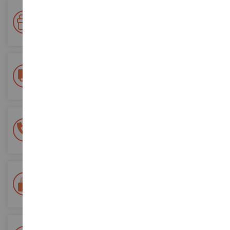
Ihre Treue wird belohnt!
Sammeln Sie bei Ihren Einkäufen Punkte und verwenden Sie
diese für zukünftige Bestellungen
Kostenlose Versandkosten
ab einem Einkaufswert von 200€
100% sichere Zahlung
Sicherung all Ihrer Zahlungen
Lieferung innerhalb von 48/72 Stunden
Colissimo suivi La Poste und Relais-Punkte