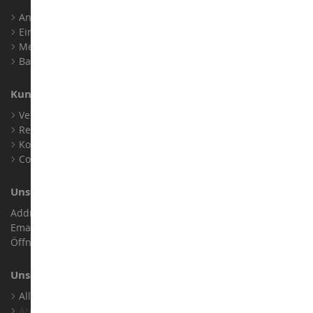
Anmelden
Ein Konto erstellen
Meine Treuepunkte
Barrierefreiheit: nicht konform
Kundensupport
Verkaufsbedingungen
Rechtliche Informationen
Kontakt
Cookies
Unser Geschäft
Address : ZA LE Chemin, 61800 Montsecret
Email :
info@collect-world.de
Öffnungszeiten: Montag bis Samstag / 9:00 bis 18:00 Uhr
Unsere Marken
Alle Unsere Marken Ansehen
Archiv