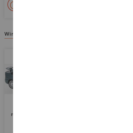
+ 15 000 Referenzen
Auf Lager auf 2 000m²
wir empfehlen ihnen
MASSSTAB
MASSSTAB
1/43
1/64
FORD Escort RS Cosworth
NISSAN Titan XD Pro-4x 2018
1994 Grün Metallic.
Aus Der ALL TERRAIN Serie
Unter Blisterverpackung.