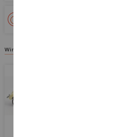
+ 15 000 Referenzen
Auf Lager auf 2 000m²
wir empfehlen ihnen
MASSSTAB
MASSSTAB
1/64
1/43
RENAULT 4CV 1946
RENAULT Symbioz Esprit