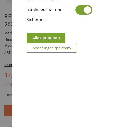
Funktionalität und
RENAULT Megane E-Tech 100% Electric
Sicherheit
2022 Flammenrot und schwarz.
Marke :
RENAULT
Alles erlauben
Hersteller :
NOREV
Modell :
Megane
Änderungen speichern
ARTIKELREFERENZ :
NOREV517921
Seien Sie der Erste, der dieses Produkt bewertet
17,90 €
24,90 €
(-7,00 €)
Nur noch 3 Artikel verfügbar
Menge
In den Warenkorb