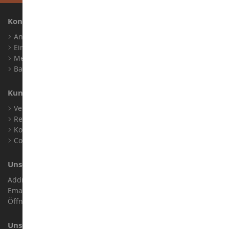
Konto
Anmelden
Ein Konto erstellen
Meine Treuepunkte
Barrierefreiheit: nicht konform
Kundensupport
Verkaufsbedingungen
Rechtliche Informationen
Kontakt
Cookies
Unser Geschäft
Address : ZA LE Chemin, 61800 Montsecret
Email :
info@collect-world.de
Öffnungszeiten: Montag bis Samstag / 9:00 bis 18:00 Uhr
Unsere Marken