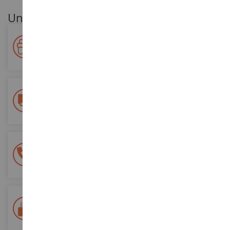
Unsere Kundenvorteile
Ihre Treue wird belohnt!
Sammeln Sie bei Ihren Einkäufen Punkte und verwenden Sie
diese für zukünftige Bestellungen
Kostenlose Versandkosten
ab einem Einkaufswert von 200€
100% sichere Zahlung
Sicherung all Ihrer Zahlungen
Lieferung innerhalb von 48/72 Stunden
Colissimo suivi La Poste und Relais-Punkte