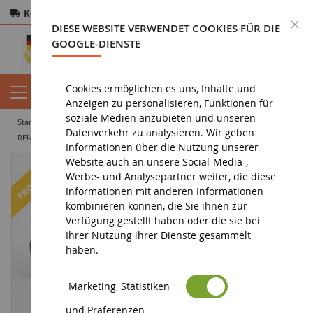
Kostenloser Versand
ab 200€
Sichere Zahlung
S
DIESE WEBSITE VERWENDET COOKIES FÜR DIE
Rücksendungen
innerhalb von 14 Tagen
GOOGLE-DIENSTE
Cookies ermöglichen es uns, Inhalte und
Anzeigen zu personalisieren, Funktionen für
soziale Medien anzubieten und unseren
startseite
miniaturfahrzeug
miniaturauto
limousine
Datenverkehr zu analysieren. Wir geben
RENAULT Megane E-Tech 100% Electric 2022 Flammenrot und schwarz.
Informationen über die Nutzung unserer
Website auch an unsere Social-Media-,
-28
%
Werbe- und Analysepartner weiter, die diese
Informationen mit anderen Informationen
kombinieren können, die Sie ihnen zur
Verfügung gestellt haben oder die sie bei
Ihrer Nutzung ihrer Dienste gesammelt
haben.
Marketing, Statistiken
und Präferenzen