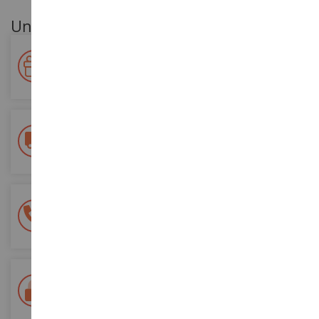
Unsere Kundenvorteile
Ihre Treue wird belohnt!
Sammeln Sie bei Ihren Einkäufen Punkte und verwenden Sie
diese für zukünftige Bestellungen
Kostenlose Versandkosten
ab einem Einkaufswert von 200€
100% sichere Zahlung
Sicherung all Ihrer Zahlungen
Lieferung innerhalb von 48/72 Stunden
Colissimo suivi La Poste und Relais-Punkte