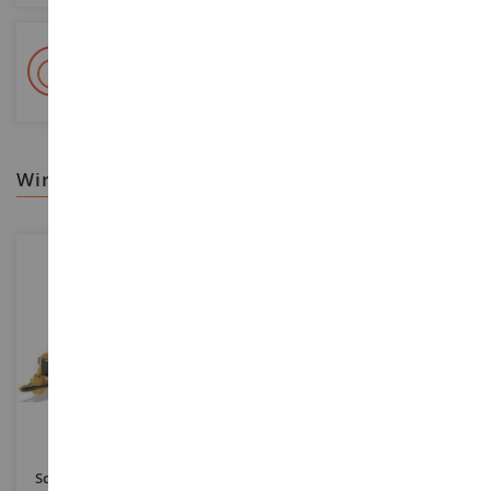
+ 15 000 Referenzen
Auf Lager auf 2 000m²
wir empfehlen ihnen
MASSSTAB
MASSSTAB
1/125
1/87
Schaber CATERPILLAR 657G
Schaber CATERPILLAR 627G