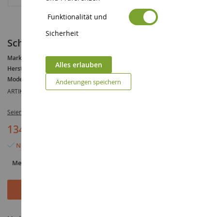
Funktionalität und
Sicherheit
Schaber CATERPILLAR 657G mit Fahrer
Marke :
CATERPILLAR
Alles erlauben
Hersteller :
DIECAST MASTERS
Modell :
657G
Änderungen speichern
ARTIKELREFERENZ :
DCM85175
Seien Sie der Erste, der dieses Produkt bewertet
134,90 €
Nur noch 5 Artikel verfügbar
Menge
In den Warenkorb