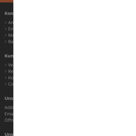
Konto
Anmelden
Ein Konto erstellen
Meine Treuepunkte
Barrierefreiheit: nicht konform
Kundensupport
Verkaufsbedingungen
Rechtliche Informationen
Kontakt
Cookies
Unser Geschäft
Address : ZA LE Chemin, 61800 Montsecret
Email :
info@collect-world.de
Öffnungszeiten: Montag bis Samstag / 9:00 bis 18:00 Uhr
Unsere Marken