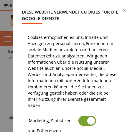
Kostenloser Versand
ab 200€
Sichere Zahlung
S
DIESE WEBSITE VERWENDET COOKIES FÜR DIE
Rücksendungen
innerhalb von 14 Tagen
GOOGLE-DIENSTE
Cookies ermöglichen es uns, Inhalte und
Anzeigen zu personalisieren, Funktionen für
soziale Medien anzubieten und unseren
startseite
tiefbau miniatur
scraper grader
Datenverkehr zu analysieren. Wir geben
Schaber CATERPILLAR 657G mit Fahrer
Informationen über die Nutzung unserer
Website auch an unsere Social-Media-,
Werbe- und Analysepartner weiter, die diese
Informationen mit anderen Informationen
kombinieren können, die Sie ihnen zur
Verfügung gestellt haben oder die sie bei
Ihrer Nutzung ihrer Dienste gesammelt
haben.
Marketing, Statistiken
und Präferenzen