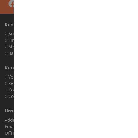
Konto
Anmelden
Ein Konto erstellen
Meine Treuepunkte
Barrierefreiheit: nicht konform
Kundensupport
Verkaufsbedingungen
Rechtliche Informationen
Kontakt
Cookies
Unser Geschäft
Address : ZA LE Chemin, 61800 Montsecret
Email :
info@collect-world.de
Öffnungszeiten: Montag bis Samstag / 9:00 bis 18:00 Uhr