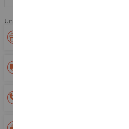
Unsere Kundenvorteile
Ihre Treue wird belohnt!
Sammeln Sie bei Ihren Einkäufen Punkte und verwenden Sie
diese für zukünftige Bestellungen
Kostenlose Versandkosten
ab einem Einkaufswert von 200€
100% sichere Zahlung
Sicherung all Ihrer Zahlungen
Lieferung innerhalb von 48/72 Stunden