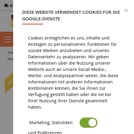
Kostenloser Versand
ab 200€
Sichere Zahlung
S
DIESE WEBSITE VERWENDET COOKIES FÜR DIE
Rücksendungen
innerhalb von 14 Tagen
GOOGLE-DIENSTE
Cookies ermöglichen es uns, Inhalte und
Anzeigen zu personalisieren, Funktionen für
soziale Medien anzubieten und unseren
startseite
figurin
figurine dc comics / justice league
Datenverkehr zu analysieren. Wir geben
batman figurine
Batman vs. Bane Landschaftspaket
Informationen über die Nutzung unserer
Website auch an unsere Social-Media-,
-14
%
Werbe- und Analysepartner weiter, die diese
Informationen mit anderen Informationen
kombinieren können, die Sie ihnen zur
Verfügung gestellt haben oder die sie bei
Ihrer Nutzung ihrer Dienste gesammelt
haben.
Marketing, Statistiken
und Präferenzen