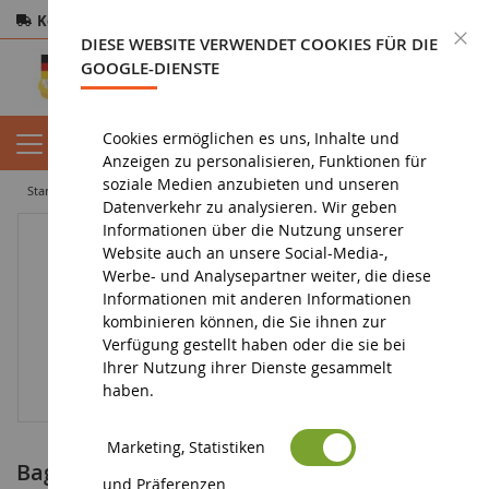
Kostenloser Versand
ab 200€
Sichere Zahlung
S
DIESE WEBSITE VERWENDET COOKIES FÜR DIE
Rücksendungen
innerhalb von 14 Tagen
GOOGLE-DIENSTE
Cookies ermöglichen es uns, Inhalte und
Anzeigen zu personalisieren, Funktionen für
soziale Medien anzubieten und unseren
startseite
tiefbau miniatur
miniaturbagger
Bagger VOLVO EC290
Datenverkehr zu analysieren. Wir geben
Informationen über die Nutzung unserer
Website auch an unsere Social-Media-,
Werbe- und Analysepartner weiter, die diese
Informationen mit anderen Informationen
kombinieren können, die Sie ihnen zur
Verfügung gestellt haben oder die sie bei
Ihrer Nutzung ihrer Dienste gesammelt
haben.
Marketing, Statistiken
Bagger VOLVO EC290
und Präferenzen