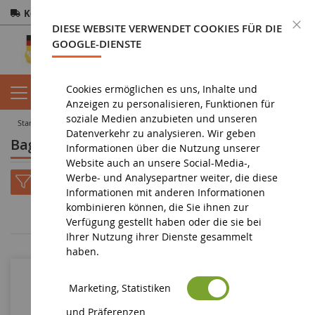
Kostenloser Versand
ab 200€
Sichere Zahlung
S
DIESE WEBSITE VERWENDET COOKIES FÜR DIE
Rücksendungen
innerhalb von 14 Tagen
GOOGLE-DIENSTE
Cookies ermöglichen es uns, Inhalte und
Anzeigen zu personalisieren, Funktionen für
soziale Medien anzubieten und unseren
startseite
tiefbau miniatur
baggerlader
Datenverkehr zu analysieren. Wir geben
baggerlader
Informationen über die Nutzung unserer
Website auch an unsere Social-Media-,
Werbe- und Analysepartner weiter, die diese
Informationen mit anderen Informationen
kombinieren können, die Sie ihnen zur
2
3
1
Verfügung gestellt haben oder die sie bei
Ihrer Nutzung ihrer Dienste gesammelt
haben.
Marketing, Statistiken
und Präferenzen