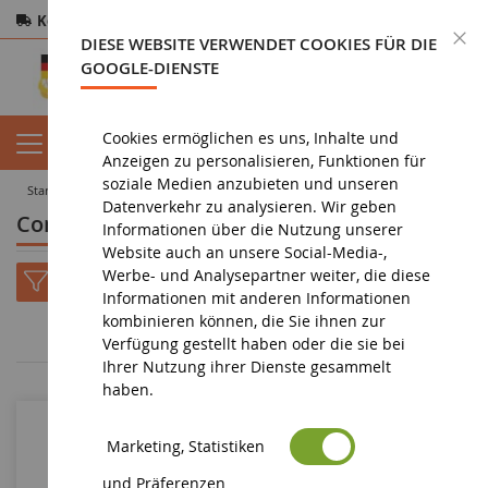
Kostenloser Versand
ab 200€
Sichere Zahlung
S
DIESE WEBSITE VERWENDET COOKIES FÜR DIE
Rücksendungen
innerhalb von 14 Tagen
GOOGLE-DIENSTE
Cookies ermöglichen es uns, Inhalte und
Anzeigen zu personalisieren, Funktionen für
soziale Medien anzubieten und unseren
startseite
tiefbau miniatur
zubehör
Container
Datenverkehr zu analysieren. Wir geben
Container
Informationen über die Nutzung unserer
Website auch an unsere Social-Media-,
Werbe- und Analysepartner weiter, die diese
Informationen mit anderen Informationen
kombinieren können, die Sie ihnen zur
2
3
1
Verfügung gestellt haben oder die sie bei
Ihrer Nutzung ihrer Dienste gesammelt
haben.
Marketing, Statistiken
und Präferenzen