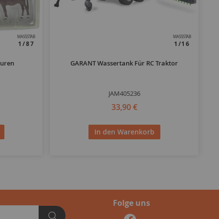
MASSSTAB
MASSSTAB
1/87
1/16
guren
GARANT Wassertank Für RC Traktor
Mi
JAM405236
33,90 €
In den Warenkorb
Folge uns