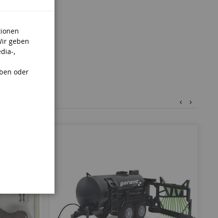
tionen
Wir geben
dia-,
aben oder
‹
›