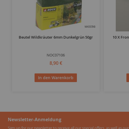
MASSSTAB
Beutel Wildkräuter 6mm Dunkelgrün 50gr
10 X Fron
NOC07106
8,90 €
In den Warenkorb
Newsletter-Anmeldung
Sign up for our newsletter to receive all our special offers, as well as our