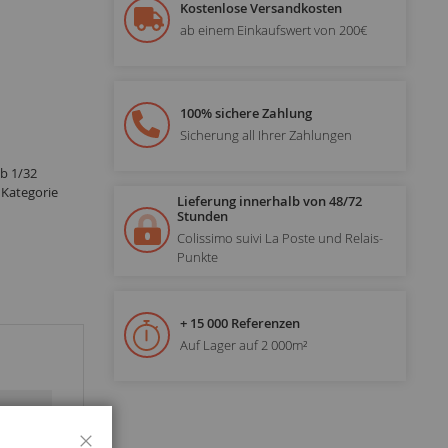
Kostenlose Versandkosten
ab einem Einkaufswert von 200€
100% sichere Zahlung
Sicherung all Ihrer Zahlungen
b 1/32
 Kategorie
Lieferung innerhalb von 48/72
Stunden
Colissimo suivi La Poste und Relais-
Punkte
+ 15 000 Referenzen
Auf Lager auf 2 000m²
Schließen