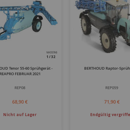
MASSSTAB
1/32
UD Tenor 55-60 Sprühgerät -
BERTHOUD Raptor-Sprüh
REAPRO FEBRUAR 2021
REP08
REP059
68,90 €
71,90 €
Nicht auf Lager
Endgültig vergriff