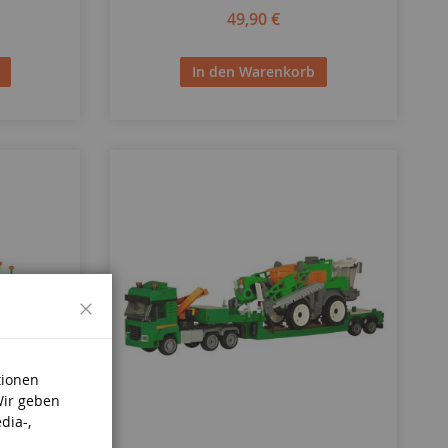
49,90 €
In den Warenkorb
Schließen
tionen
Wir geben
dia-,