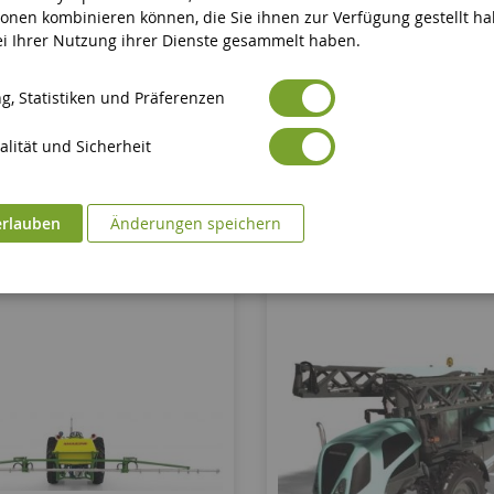
dspritze JOHN DEERE 612R
811-Teiliges Konstruktionssp
ionen kombinieren können, die Sie ihnen zur Verfügung gestellt h
AMAZONE Landmaschine
bei Ihrer Nutzung ihrer Dienste gesammelt haben.
ERT45903
BBX102823
g, Statistiken und Präferenzen
39,90 €
44,90 €
lität und Sicherheit
In den Warenkorb
In den Warenkorb
erlauben
Änderungen speichern