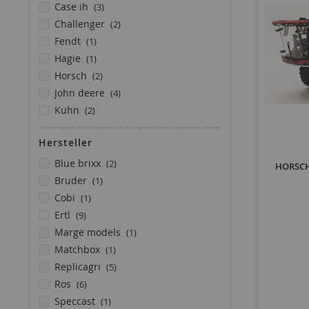
Artikel
case ih
3
Artikel
challenger
2
Artikel
fendt
1
Artikel
hagie
1
Artikel
horsch
2
Artikel
john deere
4
Artikel
kuhn
2
Artikel
lemken
1
Hersteller
Artikel
munsterson
1
Artikel
Artikel
new holland
1
blue brixx
2
HORSCH 
Artikel
Artikel
technoma
1
bruder
1
Artikel
Artikel
veenhuis
1
cobi
1
Artikel
ertl
9
Artikel
marge models
1
Artikel
matchbox
1
Artikel
replicagri
5
Artikel
ros
6
Artikel
speccast
1