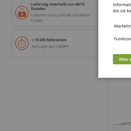
Fel
Lieferung innerhalb von 48/72
Informat
Stunden
die sie 
Colissimo suivi La Poste und Relais-
Punkte
Marketin
Funktiona
+ 15 000 Referenzen
Auf Lager auf 2 000m²
Alles 