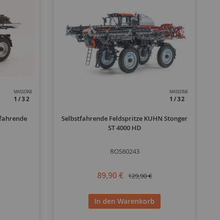
MASSSTAB
MASSSTAB
1/32
1/32
tfahrende
Selbstfahrende Feldspritze KUHN Stonger
ST 4000 HD
ROS60243
89,90 €
129,90 €
In den Warenkorb