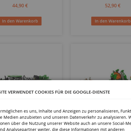
44,90 €
52,90 €
In den Warenkorb
In den Warenkorb
SITE VERWENDET COOKIES FÜR DIE GOOGLE-DIENSTE
ermöglichen es uns, Inhalte und Anzeigen zu personalisieren, Funk
ale Medien anzubieten und unseren Datenverkehr zu analysieren. 
MASSSTAB
ionen über die Nutzung unserer Website auch an unsere Social-Me
1/64
nd Analysepartner weiter, die diese Informationen mit anderen