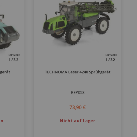
MASSSTAB
MASSSTAB
1/32
1/32
gerät
TECHNOMA Laser 4240 Sprühgerät
REP058
73,90 €
en
Nicht auf Lager