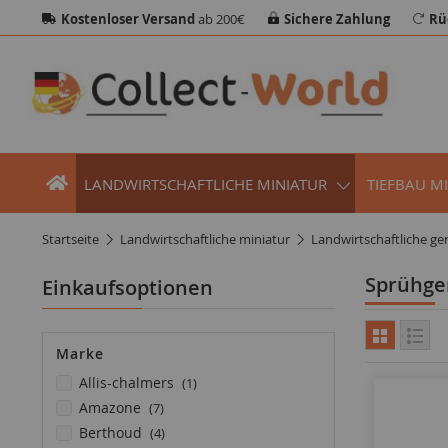
Kostenloser Versand
ab 200€
Sichere Zahlung
Rü
LANDWIRTSCHAFTLICHE MINIATUR
TIEFBAU M
startseite
landwirtschaftliche miniatur
landwirtschaftliche ge
Sprühge
Einkaufsoptionen
Marke
Artikel
allis-chalmers
1
Artikel
amazone
7
Artikel
berthoud
4