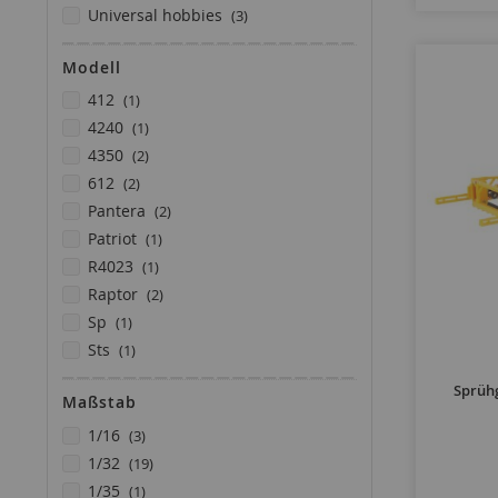
Artikel
universal hobbies
3
Artikel
usk
1
Modell
Artikel
wiking
2
Artikel
412
1
Artikel
4240
1
Artikel
4350
2
Artikel
612
2
Artikel
pantera
2
Artikel
patriot
1
Artikel
r4023
1
Artikel
raptor
2
Artikel
sp
1
Artikel
sts
1
Artikel
v2
1
Sprühg
Maßstab
Artikel
vantage
1
Artikel
Artikel
vega
1
1/16
3
Artikel
Artikel
black
1
1/32
19
Artikel
Artikel
rg300
1
1/35
1