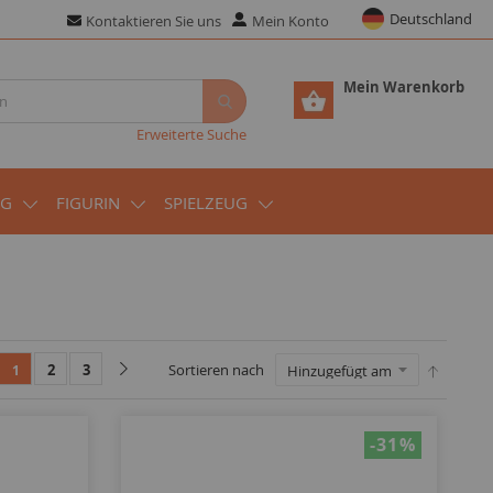
Deutschland
Kontaktieren Sie uns
Mein Konto
Mein Warenkorb
Erweiterte Suche
UG
FIGURIN
SPIELZEUG
2
3
Sortieren nach
1
-31
%