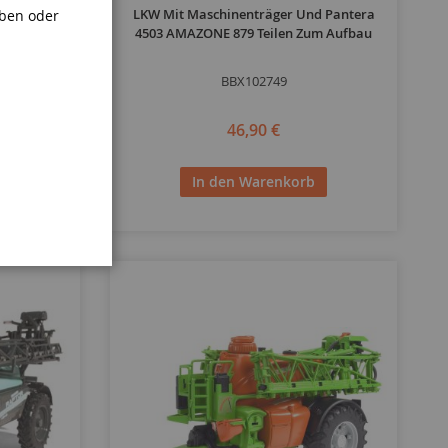
ielzeug -
LKW Mit Maschinenträger Und Pantera
aben oder
n-Set
4503 AMAZONE 879 Teilen Zum Aufbau
BBX102749
46,90 €
In den Warenkorb