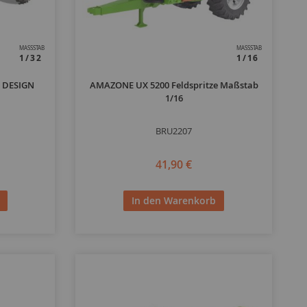
MASSSTAB
MASSSTAB
1/32
1/16
 DESIGN
AMAZONE UX 5200 Feldspritze Maßstab
1/16
BRU2207
41,90 €
In den Warenkorb