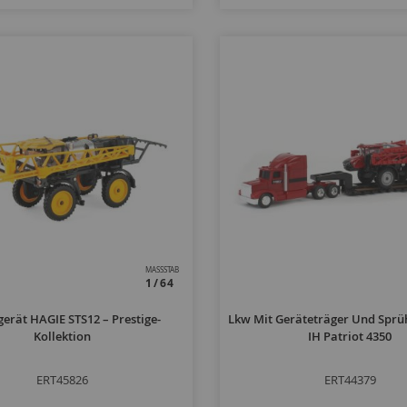
MASSSTAB
1/64
erät HAGIE STS12 – Prestige-
Lkw Mit Geräteträger Und Sprü
Kollektion
IH Patriot 4350
ERT45826
ERT44379