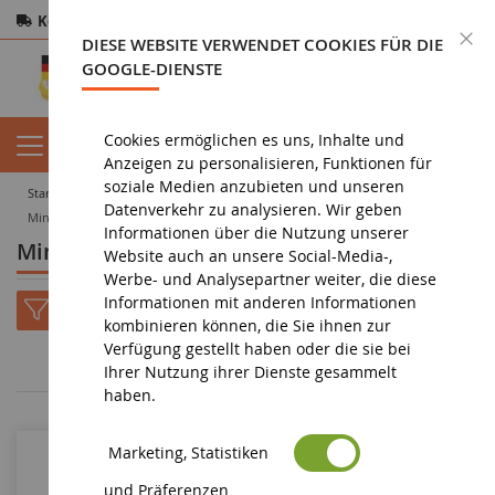
Kostenloser Versand
ab 200€
Sichere Zahlung
S
DIESE WEBSITE VERWENDET COOKIES FÜR DIE
Rücksendungen
innerhalb von 14 Tagen
GOOGLE-DIENSTE
Cookies ermöglichen es uns, Inhalte und
Anzeigen zu personalisieren, Funktionen für
soziale Medien anzubieten und unseren
startseite
landwirtschaftliche miniatur
landwirtschaftliche maschine
Datenverkehr zu analysieren. Wir geben
Miniatur-Mähdrescher
Informationen über die Nutzung unserer
Miniatur-Mähdrescher
Website auch an unsere Social-Media-,
Werbe- und Analysepartner weiter, die diese
Informationen mit anderen Informationen
kombinieren können, die Sie ihnen zur
Verfügung gestellt haben oder die sie bei
2
3
4
5
1
Ihrer Nutzung ihrer Dienste gesammelt
haben.
Marketing, Statistiken
und Präferenzen