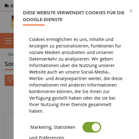
Kostenloser Versand
ab 200€
Sichere Zahlung
S
DIESE WEBSITE VERWENDET COOKIES FÜR DIE
Rücksendungen
innerhalb von 14 Tagen
GOOGLE-DIENSTE
Cookies ermöglichen es uns, Inhalte und
Anzeigen zu personalisieren, Funktionen für
soziale Medien anzubieten und unseren
startseite
landwirtschaftliche miniatur
Sonder- und limitierte Serien
Datenverkehr zu analysieren. Wir geben
Sonder- und limitierte Serien
Informationen über die Nutzung unserer
Website auch an unsere Social-Media-,
Werbe- und Analysepartner weiter, die diese
Informationen mit anderen Informationen
kombinieren können, die Sie ihnen zur
2
3
1
Verfügung gestellt haben oder die sie bei
Ihrer Nutzung ihrer Dienste gesammelt
haben.
Marketing, Statistiken
und Präferenzen