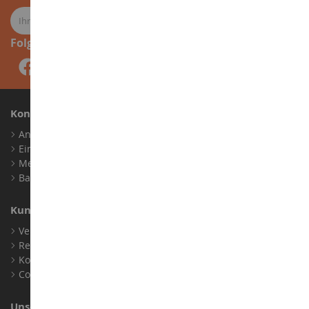
Folge uns
Konto
Anmelden
Ein Konto erstellen
Meine Treuepunkte
Barrierefreiheit: nicht konform
Kundensupport
Verkaufsbedingungen
Rechtliche Informationen
Kontakt
Cookies
Unser Geschäft