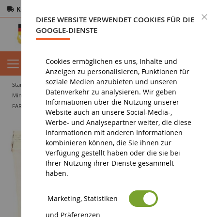
Kostenloser Versand
ab 200€
Sichere Zahlung
S
DIESE WEBSITE VERWENDET COOKIES FÜR DIE
Rücksendungen
innerhalb von 14 Tagen
GOOGLE-DIENSTE
Cookies ermöglichen es uns, Inhalte und
Anzeigen zu personalisieren, Funktionen für
soziale Medien anzubieten und unseren
startseite
landwirtschaftliche miniatur
miniaturtraktor
Datenverkehr zu analysieren. Wir geben
miniatur-landwirtschaftstraktor
Informationen über die Nutzung unserer
FARMALL 350 Wide Limited Edition Canadian Farm Show 1986
Website auch an unsere Social-Media-,
Werbe- und Analysepartner weiter, die diese
Informationen mit anderen Informationen
kombinieren können, die Sie ihnen zur
Verfügung gestellt haben oder die sie bei
Ihrer Nutzung ihrer Dienste gesammelt
haben.
Marketing, Statistiken
und Präferenzen