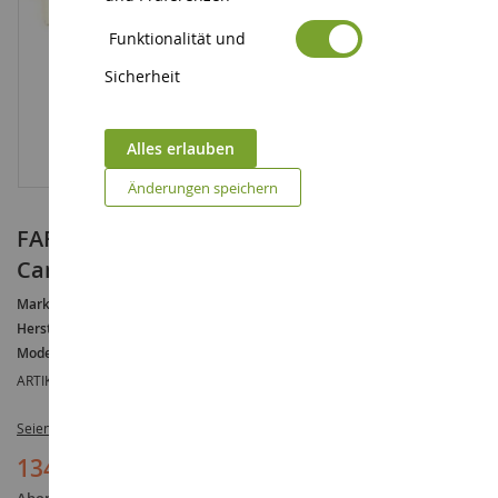
Funktionalität und
Sicherheit
Alles erlauben
Änderungen speichern
FARMALL 350 Wide Limited Edition
Canadian Farm Show 1986
Marke :
FARMALL
Hersteller :
ERTL
Modell :
350
ARTIKELREFERENZ :
ZFN422UA
Seien Sie der Erste, der dieses Produkt bewertet
134,90 €