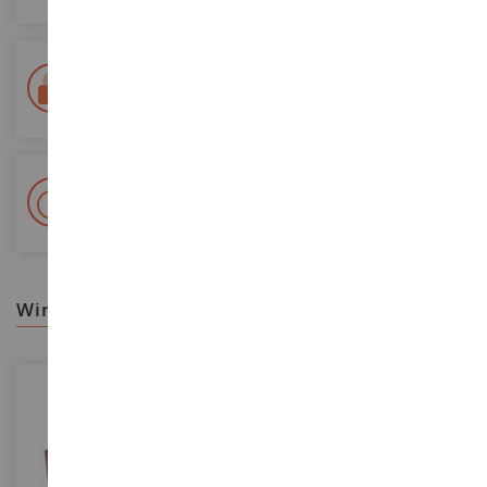
Lieferung innerhalb von 48/72 Stunden
Colissimo suivi La Poste und Relais-Punkte
+ 15 000 Referenzen
Auf Lager auf 2 000m²
wir empfehlen ihnen