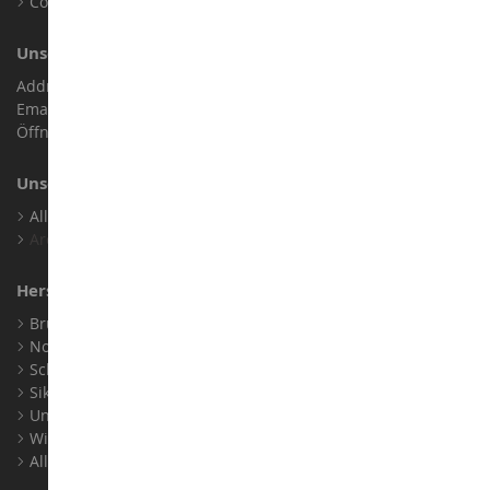
Cookies
Unser Geschäft
Address : ZA LE Chemin, 61800 Montsecret
Email :
info@collect-world.de
Öffnungszeiten: Montag bis Samstag / 9:00 bis 18:00 Uhr
Unsere Marken
Alle Unsere Marken Ansehen
Archiv
Hersteller
Bruder
Norev
Schuco
Siku
Universal Hobbies
Wiking
Alle Hersteller Ansehen