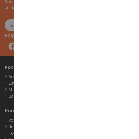
Sign up for our newsletter to receive all our special offers, as well as
our latest news about agricultural miniatures.
Folge uns
Konto
Anmelden
Ein Konto erstellen
Meine Treuepunkte
Barrierefreiheit: nicht konform
Kundensupport
Verkaufsbedingungen
Rechtliche Informationen
Kontakt