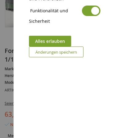
Funktionalität und
Sicherheit
Alles erlauben
Forwarder JOHN DEERE 1210E Maßstab:
Änderungen speichern
1/16
Marke :
JOHN DEERE
Hersteller :
BRUDER
Modell :
1210
ARTIKELREFERENZ :
BRU2133
Seien Sie der Erste, der dieses Produkt bewertet
63,90 €
Nur noch 10 Artikel verfügbar
Menge