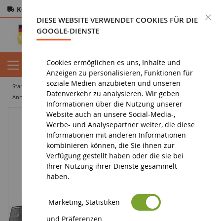
Kostenloser Versand
ab 200€
Sichere Zahlung
S
DIESE WEBSITE VERWENDET COOKIES FÜR DIE
Rücksendungen
innerhalb von 14 Tagen
GOOGLE-DIENSTE
Cookies ermöglichen es uns, Inhalte und
Anzeigen zu personalisieren, Funktionen für
soziale Medien anzubieten und unseren
startseite
landwirtschaftliche miniatur
landwirtschaftliche geräte
Datenverkehr zu analysieren. Wir geben
anhänger und kipper
Forwarder JOHN DEERE 1210E Maßstab: 1/16
Informationen über die Nutzung unserer
Website auch an unsere Social-Media-,
Werbe- und Analysepartner weiter, die diese
Informationen mit anderen Informationen
kombinieren können, die Sie ihnen zur
Verfügung gestellt haben oder die sie bei
Ihrer Nutzung ihrer Dienste gesammelt
haben.
Marketing, Statistiken
und Präferenzen