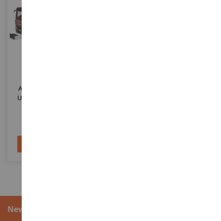
MASSSTAB
MASSSTAB
1/16
1/32
MAN TGS 6x2 Mit
AMAZONE S 300 Feldspritze
Abnehmbarem Container
(1969)
Und Lader SCHAFFER 2630
BRU3767
UH6233
66,90 €
23,90 €
In den Warenkorb
In den Warenkorb
Newsletter-Anmeldung