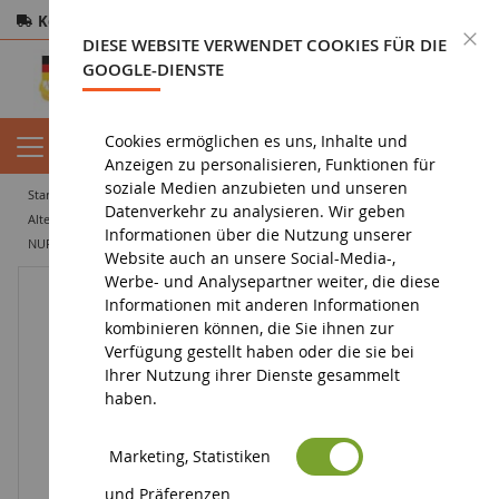
Kostenloser Versand
ab 200€
Sichere Zahlung
S
DIESE WEBSITE VERWENDET COOKIES FÜR DIE
Rücksendungen
innerhalb von 14 Tagen
GOOGLE-DIENSTE
Cookies ermöglichen es uns, Inhalte und
Anzeigen zu personalisieren, Funktionen für
soziale Medien anzubieten und unseren
startseite
landwirtschaftliche miniatur
Datenverkehr zu analysieren. Wir geben
alte landwirtschaftliche miniaturen
oldtimer-traktor
Informationen über die Nutzung unserer
NUFFIELD Universal Four DM
Website auch an unsere Social-Media-,
Werbe- und Analysepartner weiter, die diese
Informationen mit anderen Informationen
kombinieren können, die Sie ihnen zur
Verfügung gestellt haben oder die sie bei
Ihrer Nutzung ihrer Dienste gesammelt
haben.
Marketing, Statistiken
und Präferenzen