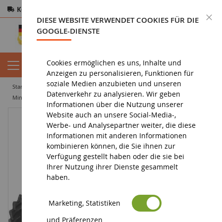
Kostenloser Versand
ab 200€
Sichere Zahlung
S
DIESE WEBSITE VERWENDET COOKIES FÜR DIE
Rücksendungen
innerhalb von 14 Tagen
GOOGLE-DIENSTE
Cookies ermöglichen es uns, Inhalte und
Anzeigen zu personalisieren, Funktionen für
soziale Medien anzubieten und unseren
startseite
landwirtschaftliche miniatur
miniaturtraktor
Datenverkehr zu analysieren. Wir geben
miniatur-landwirtschaftstraktor
RENAULT 981-4p
Informationen über die Nutzung unserer
Website auch an unsere Social-Media-,
Werbe- und Analysepartner weiter, die diese
Informationen mit anderen Informationen
kombinieren können, die Sie ihnen zur
Verfügung gestellt haben oder die sie bei
Ihrer Nutzung ihrer Dienste gesammelt
haben.
Marketing, Statistiken
und Präferenzen