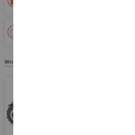
Colissimo suivi La Poste und Relais-Punkte
+ 15 000 Referenzen
Auf Lager auf 2 000m²
wir empfehlen ihnen
MASSSTAB
MASSSTAB
1/64
1/64