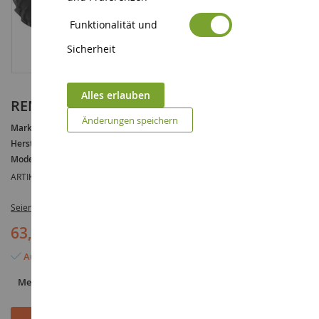
Funktionalität und
Sicherheit
Alles erlauben
RENAULT 981-4p
Änderungen speichern
Marke :
RENAULT
Hersteller :
REPLICAGRI
Modell :
981
ARTIKELREFERENZ :
REP125
Seien Sie der Erste, der dieses Produkt bewertet
63,90 €
Auf Lager
Menge