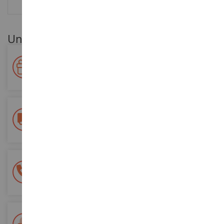
BEWERTUNGEN
Unsere Kundenvorteile
Ihre Treue wird belohnt!
Sammeln Sie bei Ihren Einkäufen Punkte und verwenden Sie
diese für zukünftige Bestellungen
Kostenlose Versandkosten
ab einem Einkaufswert von 200€
100% sichere Zahlung
Sicherung all Ihrer Zahlungen
Lieferung innerhalb von 48/72 Stunden