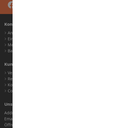
Konto
Anmelden
Ein Konto erstellen
Meine Treuepunkte
Barrierefreiheit: nicht konform
Kundensupport
Verkaufsbedingungen
Rechtliche Informationen
Kontakt
Cookies
Unser Geschäft
Address : ZA LE Chemin, 61800 Montsecret
Email :
info@collect-world.de
Öffnungszeiten: Montag bis Samstag / 9:00 bis 18:00 Uhr