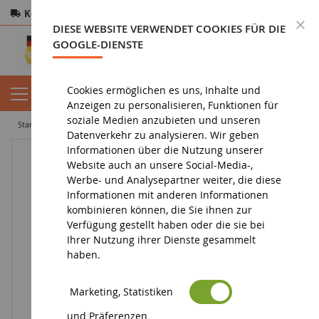
Kostenloser Versand
ab 200€
Sichere Zahlung
S
DIESE WEBSITE VERWENDET COOKIES FÜR DIE
Rücksendungen
innerhalb von 14 Tagen
GOOGLE-DIENSTE
Cookies ermöglichen es uns, Inhalte und
Anzeigen zu personalisieren, Funktionen für
soziale Medien anzubieten und unseren
startseite
landwirtschaftliche miniatur
UNIMOG 406
Datenverkehr zu analysieren. Wir geben
Informationen über die Nutzung unserer
Website auch an unsere Social-Media-,
Werbe- und Analysepartner weiter, die diese
Informationen mit anderen Informationen
kombinieren können, die Sie ihnen zur
Verfügung gestellt haben oder die sie bei
Ihrer Nutzung ihrer Dienste gesammelt
haben.
Marketing, Statistiken
und Präferenzen