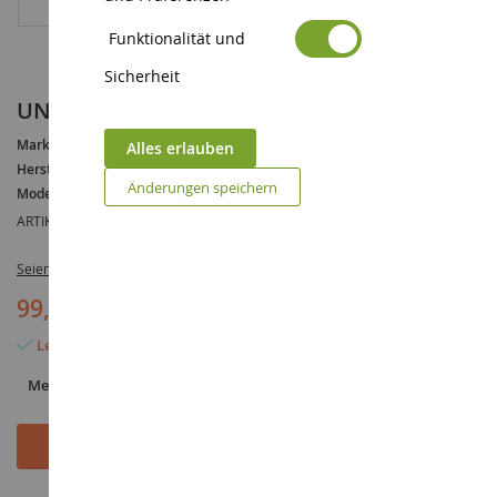
Funktionalität und
Sicherheit
UNIMOG 406
Marke :
UNIMOG
Alles erlauben
Hersteller :
WEISE-TOYS
Änderungen speichern
Modell :
Unimog
ARTIKELREFERENZ :
WEI1012
Seien Sie der Erste, der dieses Produkt bewertet
99,90 €
Letzter Artikel auf Lager
Menge
In den Warenkorb