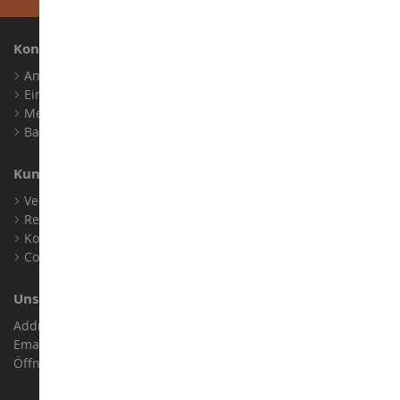
Konto
Anmelden
Ein Konto erstellen
Meine Treuepunkte
Barrierefreiheit: nicht konform
Kundensupport
Verkaufsbedingungen
Rechtliche Informationen
Kontakt
Cookies
Unser Geschäft
Address : ZA LE Chemin, 61800 Montsecret
Email :
info@collect-world.de
Öffnungszeiten: Montag bis Samstag / 9:00 bis 18:00 Uhr