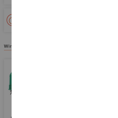
+ 15 000 Referenzen
Auf Lager auf 2 000m²
wir empfehlen ihnen
MASSSTAB
MASSSTAB
1/87
1/87
UNIMOG U 1700 POLIZEI
UNIMOG U 401 Mit Pflug