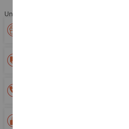
Unsere Kundenvorteile
Ihre Treue wird belohnt!
Sammeln Sie bei Ihren Einkäufen Punkte und verwenden Sie
diese für zukünftige Bestellungen
Kostenlose Versandkosten
ab einem Einkaufswert von 200€
100% sichere Zahlung
Sicherung all Ihrer Zahlungen
Lieferung innerhalb von 48/72 Stunden
Colissimo suivi La Poste und Relais-Punkte