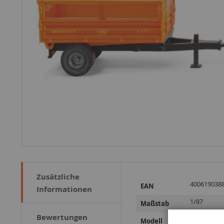
Zusätzliche
Weitere
400619038
EAN
Informationen
Informationen
1/87
Maßstab
Bewertungen
E6535
Modell