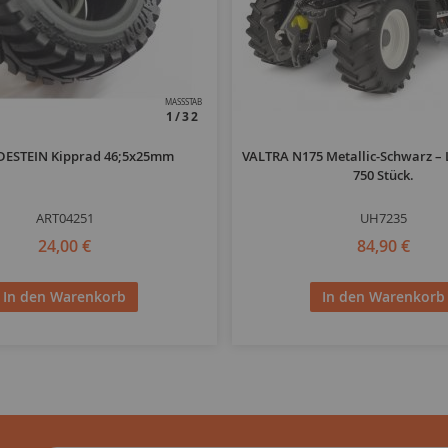
MASSSTAB
1/32
DESTEIN Kipprad 46;5x25mm
VALTRA N175 Metallic-Schwarz – L
750 Stück.
ART04251
UH7235
24,00 €
84,90 €
In den Warenkorb
In den Warenkorb