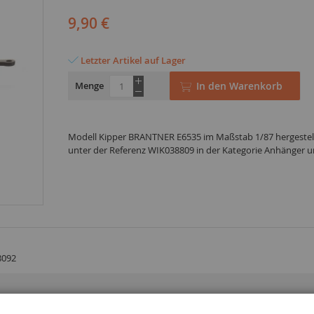
9,90 €
Letzter Artikel auf Lager
Menge
In den Warenkorb
Modell Kipper BRANTNER E6535 im Maßstab 1/87 hergestel
unter der Referenz WIK038809 in der Kategorie Anhänger 
8092