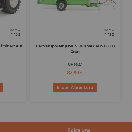
MASSSTAB
MASSSTAB
1/32
1/32
imitiert Auf
Tiertransporter JOSKIN BETIMAX RDS P6000
Re
Grün
UH6627
82,90 €
In den Warenkorb
Folge uns