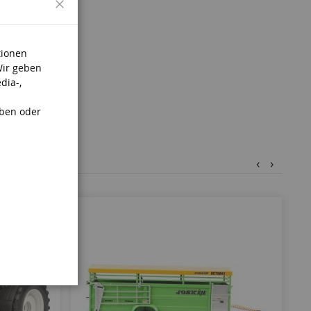
tionen
Wir geben
dia-,
aben oder
‹
›