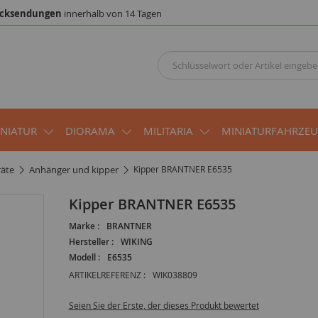
cksendungen
innerhalb von 14 Tagen
INIATUR
DIORAMA
MILITARIA
MINIATURFAHRZE
räte
anhänger und kipper
Kipper BRANTNER E6535
Kipper BRANTNER E6535
Marke :
BRANTNER
Hersteller :
WIKING
Modell :
E6535
ARTIKELREFERENZ :
WIK038809
Seien Sie der Erste, der dieses Produkt bewertet