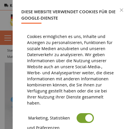
Kostenloser Versand
ab 200€
Sichere Zahlung
S
DIESE WEBSITE VERWENDET COOKIES FÜR DIE
Rücksendungen
innerhalb von 14 Tagen
GOOGLE-DIENSTE
Cookies ermöglichen es uns, Inhalte und
Anzeigen zu personalisieren, Funktionen für
soziale Medien anzubieten und unseren
startseite
landwirtschaftliche miniatur
landwirtschaftliche geräte
Datenverkehr zu analysieren. Wir geben
material für die heuernte
NOBILI RM 610P Aktenvernichter
Informationen über die Nutzung unserer
Website auch an unsere Social-Media-,
Werbe- und Analysepartner weiter, die diese
Informationen mit anderen Informationen
kombinieren können, die Sie ihnen zur
Verfügung gestellt haben oder die sie bei
Ihrer Nutzung ihrer Dienste gesammelt
haben.
Marketing, Statistiken
und Präferenzen