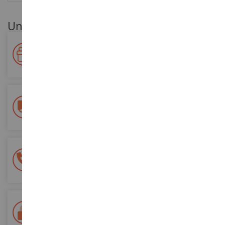
Unsere Kundenvorteile
Ihre Treue wird belohnt!
Sammeln Sie bei Ihren Einkäufen Punkte und verwenden Sie
diese für zukünftige Bestellungen
Kostenlose Versandkosten
ab einem Einkaufswert von 200€
100% sichere Zahlung
Sicherung all Ihrer Zahlungen
Lieferung innerhalb von 48/72 Stunden
Colissimo suivi La Poste und Relais-Punkte