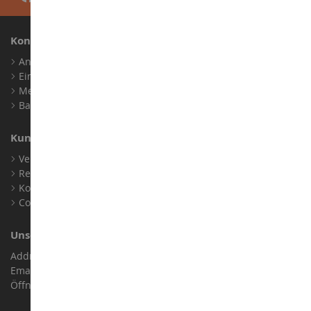
Konto
Anmelden
Ein Konto erstellen
Meine Treuepunkte
Barrierefreiheit: nicht konform
Kundensupport
Verkaufsbedingungen
Rechtliche Informationen
Kontakt
Cookies
Unser Geschäft
Address : ZA LE Chemin, 61800 Montsecret
Email :
info@collect-world.de
Öffnungszeiten: Montag bis Samstag / 9:00 bis 18:00 Uhr