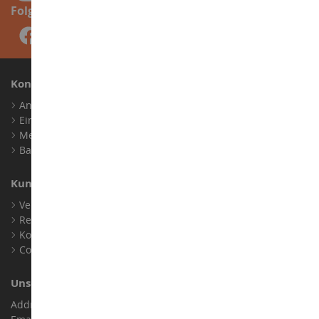
Folge uns
Konto
Anmelden
Ein Konto erstellen
Meine Treuepunkte
Barrierefreiheit: nicht konform
Kundensupport
Verkaufsbedingungen
Rechtliche Informationen
Kontakt
Cookies
Unser Geschäft
Address : ZA LE Chemin, 61800 Montsecret