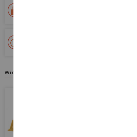
Lieferung innerhalb von 48/72 Stunden
Colissimo suivi La Poste und Relais-Punkte
+ 15 000 Referenzen
Auf Lager auf 2 000m²
wir empfehlen ihnen