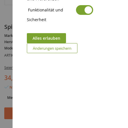
Funktionalität und
Sicherheit
Spinnenschaufel MENZI MUCK M 545
Marke :
MENZI MUCK
Alles erlauben
Hersteller :
SIKU
Modell :
M545
Änderungen speichern
ARTIKELREFERENZ :
SIK3548
Seien Sie der Erste, der dieses Produkt bewertet
34,90 €
Nur noch 2 Artikel verfügbar
Menge
In den Warenkorb