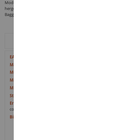
Modell Spinnenschaufel MENZI MUCK M 545 im Maßstab 1/50
hergestellt von SIKU unter der Referenz SIK3548 in der Kategorie Mini-
Bagger
ZUSÄTZLICHE INFORMATIONEN
Weitere
4006874035489
Informationen
1/50
M545
Metall und Kunststoff
3 Jahre und älter
Neun
Avertissement : ne
convient pas aux enfants de moins de 3 ans.
Marquage CE