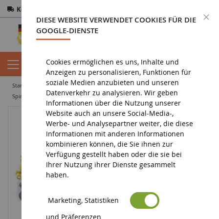
Kostenloser Versand
ab 200€
Sichere Zahlung
S
DIESE WEBSITE VERWENDET COOKIES FÜR DIE
Rücksendungen
innerhalb von 14 Tagen
GOOGLE-DIENSTE
Cookies ermöglichen es uns, Inhalte und
Anzeigen zu personalisieren, Funktionen für
soziale Medien anzubieten und unseren
startseite
tiefbau miniatur
miniaturbagger
Datenverkehr zu analysieren. Wir geben
Spinnenschaufel MENZI MUCK M 545
Informationen über die Nutzung unserer
Website auch an unsere Social-Media-,
Werbe- und Analysepartner weiter, die diese
Informationen mit anderen Informationen
kombinieren können, die Sie ihnen zur
Verfügung gestellt haben oder die sie bei
Ihrer Nutzung ihrer Dienste gesammelt
haben.
Marketing, Statistiken
und Präferenzen