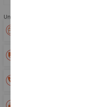
Unsere Kundenvorteile
Ihre Treue wird belohnt!
Sammeln Sie bei Ihren Einkäufen Punkte und verwenden Sie
diese für zukünftige Bestellungen
Kostenlose Versandkosten
ab einem Einkaufswert von 200€
100% sichere Zahlung
Sicherung all Ihrer Zahlungen
Lieferung innerhalb von 48/72 Stunden