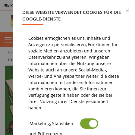
Kostenloser Versand
ab 200€
Sichere Zahlung
S
DIESE WEBSITE VERWENDET COOKIES FÜR DIE
Rücksendungen
innerhalb von 14 Tagen
GOOGLE-DIENSTE
Cookies ermöglichen es uns, Inhalte und
Anzeigen zu personalisieren, Funktionen für
soziale Medien anzubieten und unseren
startseite
diorama
gebäude
stall
Datenverkehr zu analysieren. Wir geben
Stall mit Joch. Maße: l73XL60X20
Informationen über die Nutzung unserer
Website auch an unsere Social-Media-,
Werbe- und Analysepartner weiter, die diese
Informationen mit anderen Informationen
kombinieren können, die Sie ihnen zur
Verfügung gestellt haben oder die sie bei
Ihrer Nutzung ihrer Dienste gesammelt
haben.
Marketing, Statistiken
und Präferenzen