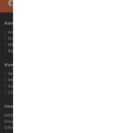
Konto
Anmelden
Ein Konto erstellen
Meine Treuepunkte
Barrierefreiheit: nicht konform
Kundensupport
Verkaufsbedingungen
Rechtliche Informationen
Kontakt
Cookies
Unser Geschäft
Address : ZA LE Chemin, 61800 Montsecret
Email :
info@collect-world.de
Öffnungszeiten: Montag bis Samstag / 9:00 bis 18:00 Uhr