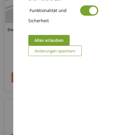
Funktionalität und
MASSSTAB
MASSSTAB
1/8
1/16
Sicherheit
Der Eiffelturm - FULL KIT 1396
VarioCar
Teile
Winterdienstfahrzeug Mit
Alles erlauben
Schneepflug
IXC.EFT.FK
BRU2690
Änderungen speichern
882,90 €
26,90 €
DISPO SEPTEMBRE 2026
In den Warenkorb
Bald verfügbar