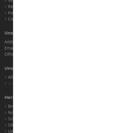
Verkaufsbedingungen
Rechtliche Informationen
Kontakt
Cookies
Unser Geschäft
Address : ZA LE Chemin, 61800 Montsecret
Email :
info@collect-world.de
Öffnungszeiten: Montag bis Samstag / 9:00 bis 18:00 Uhr
Unsere Marken
Alle Unsere Marken Ansehen
Archiv
Hersteller
Bruder
Norev
Schuco
Siku
Universal Hobbies