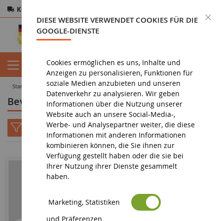
Kostenloser Versand
ab 200€
Sichere Zahlung
S
DIESE WEBSITE VERWENDET COOKIES FÜR DIE
Rücksendungen
innerhalb von 14 Tagen
GOOGLE-DIENSTE
Cookies ermöglichen es uns, Inhalte und
Anzeigen zu personalisieren, Funktionen für
soziale Medien anzubieten und unseren
startseite
spielzeug
Bevorstehende Neuheiten : Spielzeug
Datenverkehr zu analysieren. Wir geben
Bevorstehende Neuheiten : Spielzeug
Informationen über die Nutzung unserer
Website auch an unsere Social-Media-,
Werbe- und Analysepartner weiter, die diese
Informationen mit anderen Informationen
kombinieren können, die Sie ihnen zur
Verfügung gestellt haben oder die sie bei
Ihrer Nutzung ihrer Dienste gesammelt
haben.
Marketing, Statistiken
und Präferenzen