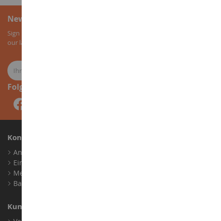
Newsletter-Anmeldung
Sign up for our newsletter to receive all our special offers, as well as
our latest news about agricultural miniatures.
Folge uns
Konto
Anmelden
Ein Konto erstellen
Meine Treuepunkte
Barrierefreiheit: nicht konform
Kundensupport