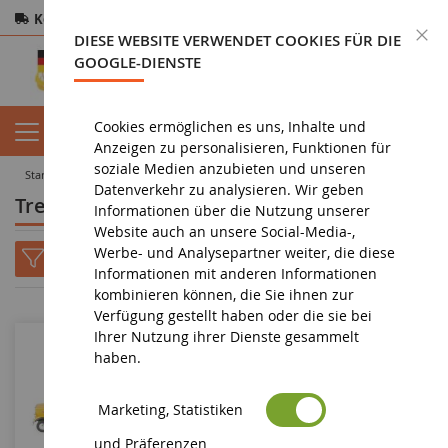
Kostenloser Versand
ab 200€
Sichere Zahlung
S
DIESE WEBSITE VERWENDET COOKIES FÜR DIE
Rücksendungen
innerhalb von 14 Tagen
GOOGLE-DIENSTE
Cookies ermöglichen es uns, Inhalte und
Anzeigen zu personalisieren, Funktionen für
soziale Medien anzubieten und unseren
startseite
spielzeug
Trettraktoren und Traber
Datenverkehr zu analysieren. Wir geben
Trettraktoren und Traber
Informationen über die Nutzung unserer
Website auch an unsere Social-Media-,
Werbe- und Analysepartner weiter, die diese
Informationen mit anderen Informationen
kombinieren können, die Sie ihnen zur
Verfügung gestellt haben oder die sie bei
Ihrer Nutzung ihrer Dienste gesammelt
haben.
Marketing, Statistiken
und Präferenzen