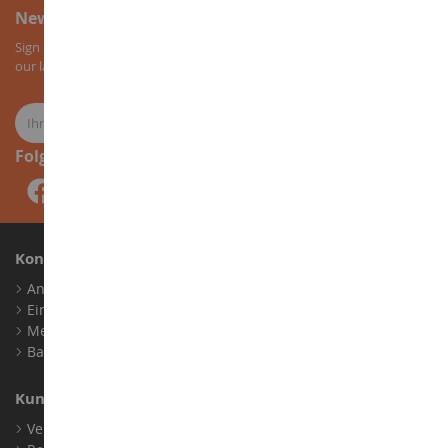
Newsletter-Anmeldung
Sign up for our newsletter to receive all our special offers, as well as
our latest news about agricultural miniatures.
Folge uns
Konto
Anmelden
Ein Konto erstellen
Meine Treuepunkte
Barrierefreiheit: nicht konform
Kundensupport
Verkaufsbedingungen