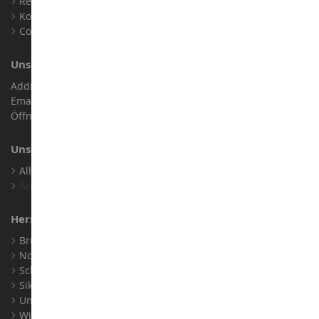
Rechtliche Informationen
Kontakt
Cookies
Unser Geschäft
Address : ZA LE Chemin, 61800 Montsecret
Email :
info@collect-world.de
Öffnungszeiten: Montag bis Samstag / 9:00 bis 18:00 Uhr
Unsere Marken
Alle Unsere Marken Ansehen
Archiv
Hersteller
Bruder
Norev
Schuco
Siku
Universal Hobbies
Wiking