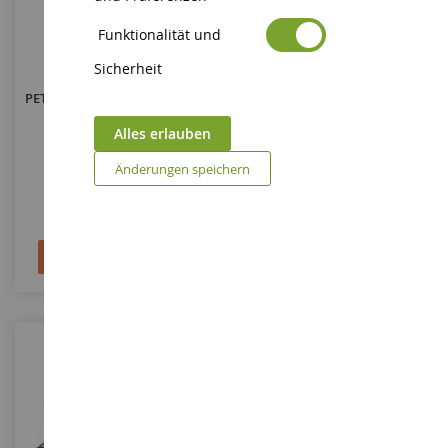
Funktionalität und
MASSSTAB
MASSSTAB
1/32
1/32
Sicherheit
PETERBILT Mit Wechselbrücke
Grüner Pickup Mit Van Und
Und Zubehör
Charakter
Alles erlauben
ERT47523
ERT47599
Änderungen speichern
59,90 €
35,90 €
In den Warenkorb
In den Warenkorb