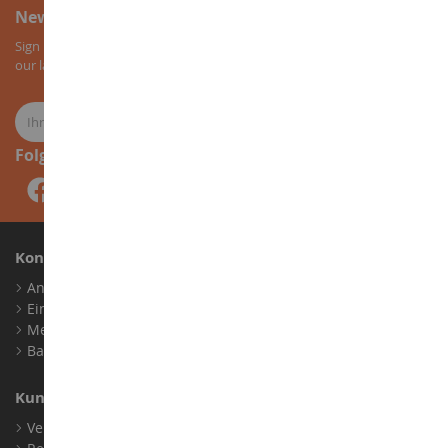
Newsletter-Anmeldung
Sign up for our newsletter to receive all our special offers, as well as
our latest news about agricultural miniatures.
Folge uns
Konto
Anmelden
Ein Konto erstellen
Meine Treuepunkte
Barrierefreiheit: nicht konform
Kundensupport
Verkaufsbedingungen