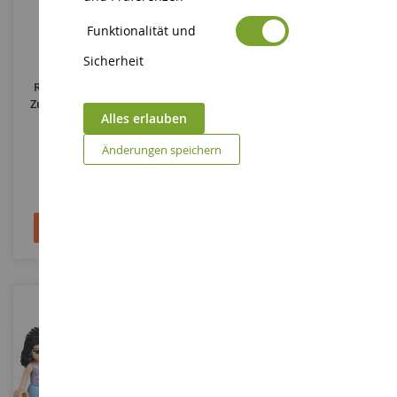
Funktionalität und
MASSSTAB
1/12
Sicherheit
Retro-Automat - Eiscreme
Flugzeug - 49 Teile
Zum Zusammenbauen Und
Alles erlauben
Bemalen
HAW62203
LEG30189
Änderungen speichern
17,90 €
7,95 €
In den Warenkorb
In den Warenkorb