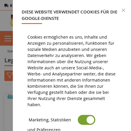
Kostenloser Versand
ab 200€
Sichere Zahlung
S
DIESE WEBSITE VERWENDET COOKIES FÜR DIE
Rücksendungen
innerhalb von 14 Tagen
GOOGLE-DIENSTE
Cookies ermöglichen es uns, Inhalte und
Anzeigen zu personalisieren, Funktionen für
soziale Medien anzubieten und unseren
startseite
spielzeug
konstruktionsspiele
Lego
Datenverkehr zu analysieren. Wir geben
Lego
Informationen über die Nutzung unserer
Website auch an unsere Social-Media-,
Werbe- und Analysepartner weiter, die diese
Informationen mit anderen Informationen
kombinieren können, die Sie ihnen zur
Verfügung gestellt haben oder die sie bei
Ihrer Nutzung ihrer Dienste gesammelt
haben.
Marketing, Statistiken
und Präferenzen