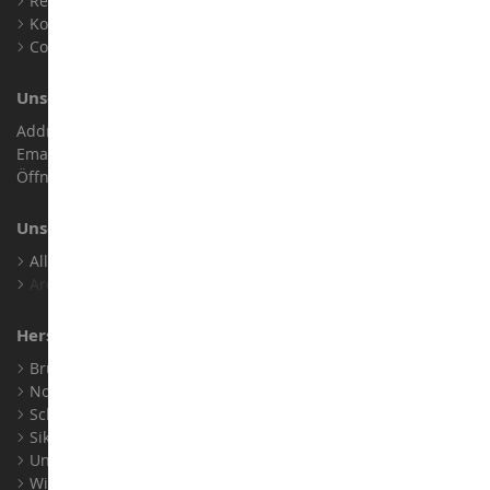
Rechtliche Informationen
Kontakt
Cookies
Unser Geschäft
Address : ZA LE Chemin, 61800 Montsecret
Email :
info@collect-world.de
Öffnungszeiten: Montag bis Samstag / 9:00 bis 18:00 Uhr
Unsere Marken
Alle Unsere Marken Ansehen
Archiv
Hersteller
Bruder
Norev
Schuco
Siku
Universal Hobbies
Wiking