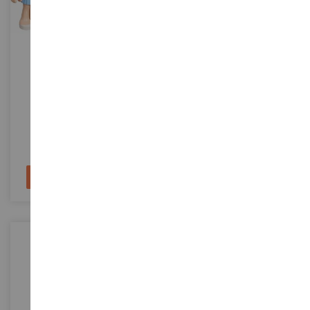
LEGO FRIENDS Cupcake-
LEGO FRIENDS Jetski
Ständer – Emma
LEG30396
LEG41000
8,95 €
8,95 €
In den Warenkorb
In den Warenkorb