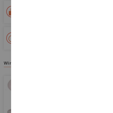
Lieferung innerhalb von 48/72 Stunden
Colissimo suivi La Poste und Relais-Punkte
+ 15 000 Referenzen
Auf Lager auf 2 000m²
wir empfehlen ihnen