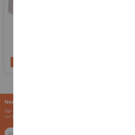
MASSSTAB
1/72
MASSSTAB
Bärennachtlicht - Rosa
Panzer LEOPARD 2 A7V Zum
Zusammenbauen Und
Bemalen
DC2488ROSE
REV03355
15,90 €
19,90 €
In den Warenkorb
In den Warenkorb
Newsletter-Anmeldung
Sign up for our newsletter to receive all our special offers, as well as
our latest news about agricultural miniatures.