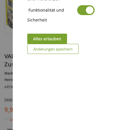
Funktionalität und
Sicherheit
Alles erlauben
Änderungen speichern
VAB 4x4 Militärfahrzeug zum
Zusammenbauen und Lackieren
Marke :
VAB
Hersteller :
HELLER
ARTIKELREFERENZ :
HEL79898
Seien Sie der Erste, der dieses Produkt bewertet
9,90 €
Letzter Artikel auf Lager
Menge