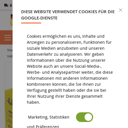
Kostenloser Versand
ab 200€
Sichere Zahlung
S
DIESE WEBSITE VERWENDET COOKIES FÜR DIE
Rücksendungen
innerhalb von 14 Tagen
GOOGLE-DIENSTE
Cookies ermöglichen es uns, Inhalte und
Anzeigen zu personalisieren, Funktionen für
soziale Medien anzubieten und unseren
startseite
militaria
modelle
flugzeuge
Datenverkehr zu analysieren. Wir geben
VAB 4x4 Militärfahrzeug zum Zusammenbauen und Lackieren
Informationen über die Nutzung unserer
Website auch an unsere Social-Media-,
Werbe- und Analysepartner weiter, die diese
Informationen mit anderen Informationen
kombinieren können, die Sie ihnen zur
Verfügung gestellt haben oder die sie bei
Ihrer Nutzung ihrer Dienste gesammelt
haben.
Marketing, Statistiken
und Präferenzen