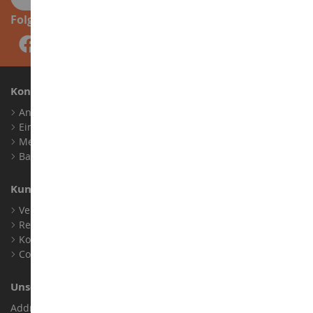
Folge uns
Konto
Anmelden
Ein Konto erstellen
Meine Treuepunkte
Barrierefreiheit: nicht konform
Kundensupport
Verkaufsbedingungen
Rechtliche Informationen
Kontakt
Cookies
Unser Geschäft
Address : ZA LE Chemin, 61800 Montsecret