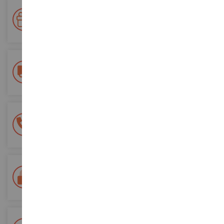
Ihre Treue wird belohnt!
Sammeln Sie bei Ihren Einkäufen Punkte und verwenden Sie
diese für zukünftige Bestellungen
Kostenlose Versandkosten
ab einem Einkaufswert von 200€
100% sichere Zahlung
Sicherung all Ihrer Zahlungen
Lieferung innerhalb von 48/72 Stunden
Colissimo suivi La Poste und Relais-Punkte