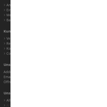
Anmelden
Ein Konto erstellen
Meine Treuepunkte
Barrierefreiheit: nicht konform
Kundensupport
Verkaufsbedingungen
Rechtliche Informationen
Kontakt
Cookies
Unser Geschäft
Address : ZA LE Chemin, 61800 Montsecret
Email :
info@collect-world.de
Öffnungszeiten: Montag bis Samstag / 9:00 bis 18:00 Uhr
Unsere Marken
Alle Unsere Marken Ansehen
Archiv