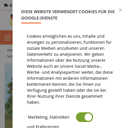
Kostenloser Versand
ab 200€
Sichere Zahlung
S
DIESE WEBSITE VERWENDET COOKIES FÜR DIE
Rücksendungen
innerhalb von 14 Tagen
GOOGLE-DIENSTE
Cookies ermöglichen es uns, Inhalte und
Anzeigen zu personalisieren, Funktionen für
soziale Medien anzubieten und unseren
startseite
diorama
vegetation
bäume
Datenverkehr zu analysieren. Wir geben
Satz von 5 Apfelbäumen 7cm
Informationen über die Nutzung unserer
Website auch an unsere Social-Media-,
Werbe- und Analysepartner weiter, die diese
Informationen mit anderen Informationen
kombinieren können, die Sie ihnen zur
Verfügung gestellt haben oder die sie bei
Ihrer Nutzung ihrer Dienste gesammelt
haben.
Marketing, Statistiken
und Präferenzen