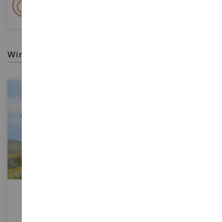
+ 15 000 Referenzen
Auf Lager auf 2 000m²
wir empfehlen ihnen
MASSSTAB
MASSSTAB
Buche - 13 Cm
Bunte Blumendekoration - 28
X 14 Cm
NOC21690
HEK1585