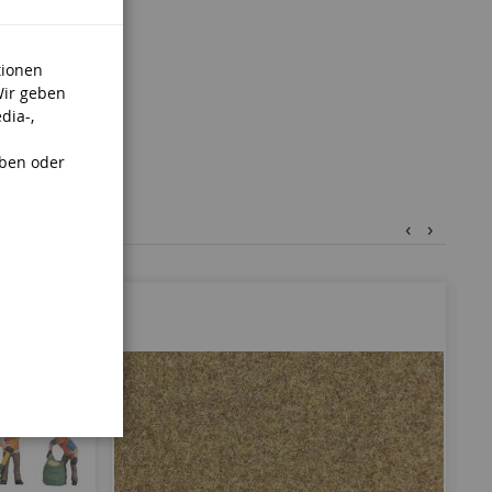
tionen
Wir geben
dia-,
aben oder
‹
›