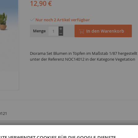
12,90 €
Nur noch 2 Artikel verfügbar
Menge
In den Warenkorb
Diorama Set Blumen in Töpfen im Maßstab 1/87 hergestel
unter der Referenz NOC14012 in der Kategorie Vegetation
0121
SITE VERWENDET COOKIES FÜR DIE GOOGLE-DIENSTE