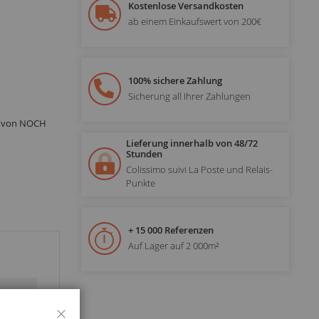
Kostenlose Versandkosten
ab einem Einkaufswert von 200€
100% sichere Zahlung
Sicherung all Ihrer Zahlungen
lt von NOCH
Lieferung innerhalb von 48/72
Stunden
Colissimo suivi La Poste und Relais-
Punkte
+ 15 000 Referenzen
Auf Lager auf 2 000m²
Schließen