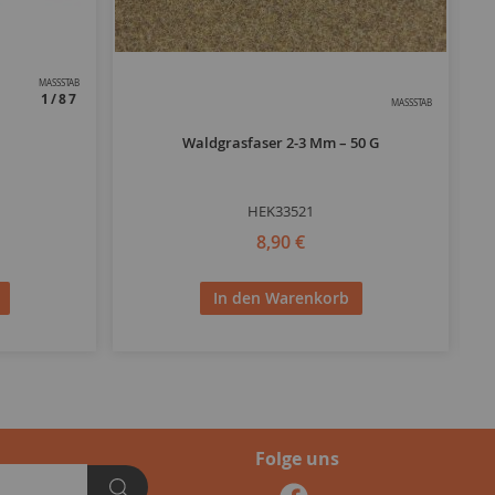
MASSSTAB
1/87
MASSSTAB
Waldgrasfaser 2-3 Mm – 50 G
HEK33521
8,90 €
In den Warenkorb
Folge uns