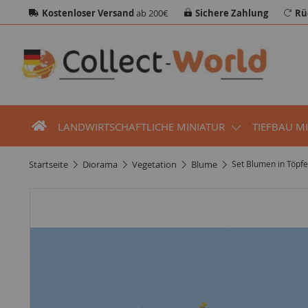
Kostenloser Versand
ab 200€
Sichere Zahlung
Rü
LANDWIRTSCHAFTLICHE MINIATUR
TIEFBAU M
startseite
diorama
vegetation
blume
Set Blumen in Töpf