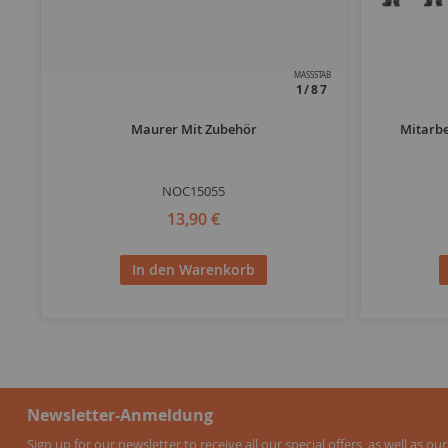
MASSSTAB
1/87
Maurer Mit Zubehör
Mitarbe
NOC15055
13,90 €
In den Warenkorb
Newsletter-Anmeldung
Sign up for our newsletter to receive all our special offers, as well as our